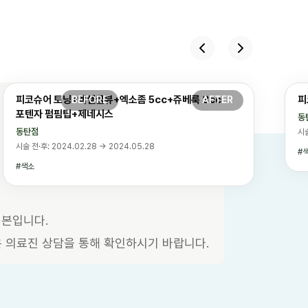
피코슈어 토닝+엑셀쿨뷰+엑소좀 5cc+쥬베룩 3cc
피
포텐자 펌핌팁+제네시스
동
동탄점
시술
시술 전·후: 2024.02.28 → 2024.05.28
색소
원본입니다.
은 의료진 상담을 통해 확인하시기 바랍니다.