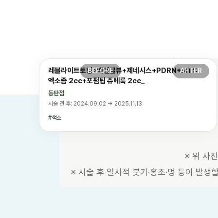
레블라이트토닝+엑셀쿨뷰+제네시스+PDRN+MTS
엑소좀 2cc+포펌팁 쥬베룩 2cc_
동탄점
시술 전·후: 2024.09.02 → 2025.11.13
색소
※ 위 사
※ 시술 후 일시적 붓기·홍조·멍 등이 발