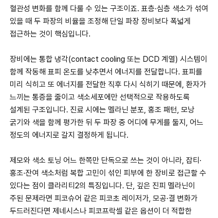
혈관성 변화를 함께 다룰 수 있는 구조이죠. 표층·심층 색소가 섞여
있을 때 두 파장의 비율을 조정해 단일 파장 장비보다 폭넓게
접근하는 것이 핵심입니다.
장비에는 통합 냉각(contact cooling 또는 DCD 계열) 시스템이
함께 작동해 표피 온도를 낮추면서 에너지를 전달합니다. 표피를
미리 식히고 또 에너지를 전달한 직후 다시 식히기 때문에, 환자가
느끼는 통증을 줄이고 색소세포에만 선택적으로 작용하도록
설계된 구조입니다. 진료 시에는 멜라닌 분포, 홍조 패턴, 모낭
굵기와 색을 함께 평가한 뒤 두 파장 중 어디에 무게를 둘지, 어느
정도의 에너지로 갈지 결정하게 됩니다.
제모와 색소 토닝 어느 한쪽만 단독으로 쓰는 것이 아니라, 잡티·
홍조·잔여 색소처럼 복합 고민이 섞인 피부에 한 장비로 접근할 수
있다는 점이 클라리티2의 특징입니다. 단, 깊은 진피 멜라닌이
주된 문제라면 피코슈어 같은 피코초 레이저가, 모공·결 변화가
두드러진다면 제네시스나 피코프락셀 같은 옵션이 더 적합한