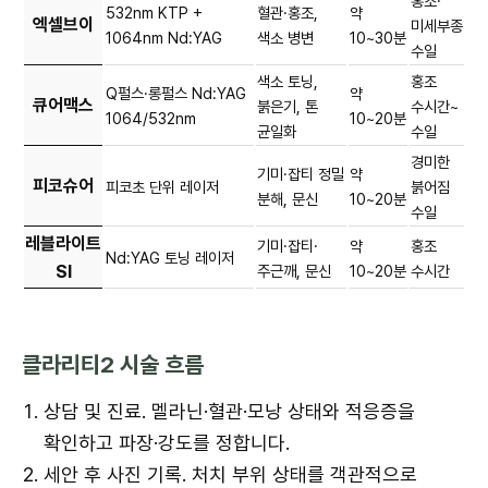
홍조·
532nm KTP +
혈관·홍조,
약
엑셀브이
미세부종
1064nm Nd:YAG
색소 병변
10~30분
수일
색소 토닝,
홍조
Q펄스·롱펄스 Nd:YAG
약
큐어맥스
붉은기, 톤
수시간~
1064/532nm
10~20분
균일화
수일
경미한
기미·잡티 정밀
약
피코슈어
피코초 단위 레이저
붉어짐
분해, 문신
10~20분
수일
레블라이트
기미·잡티·
약
홍조
Nd:YAG 토닝 레이저
SI
주근깨, 문신
10~20분
수시간
클라리티2 시술 흐름
상담 및 진료. 멜라닌·혈관·모낭 상태와 적응증을
확인하고 파장·강도를 정합니다.
세안 후 사진 기록. 처치 부위 상태를 객관적으로