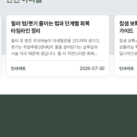
필러 멍/붓기 줄이는 법과 단계별 회복
침샘 보
타임라인 정리
가이드
필러 후 멍은 주삿바늘이 미세혈관을 건드리며 생기고,
침샘 보톡
붓기는 히알루론산(HA)이 물을 끌어당기는 삼투압과
보툴리눔 
시술 자극 때문에 생깁니다. 둘 다 자연스러운 회복
일시적으로
과정으로 대개 멍은 1-2주, 붓기는 며칠에서 2주 내에
다듬는 시술
가라앉습니다. 냉찜질, 아르니카, 격렬한 운동·음주
6개월 지
인사이트
2026-07-30
인사이트
회피로 회복을 앞당길 수 있으나, 점점 심해지는 통증·
아래 윤곽
창백·반점은 단순 멍과 다른 응급 징후라 즉시 진료가
불편 같은
필요합니다. (개인차 있음)
중요합니다.