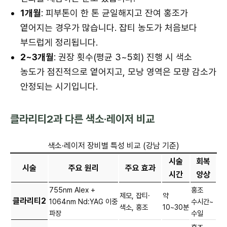
1개월
: 피부톤이 한 톤 균일해지고 잔여 홍조가
옅어지는 경우가 많습니다. 잡티 농도가 처음보다
부드럽게 정리됩니다.
2~3개월
: 권장 횟수(평균 3~5회) 진행 시 색소
농도가 점진적으로 옅어지고, 모낭 영역은 모량 감소가
안정되는 시기입니다.
클라리티2과 다른 색소·레이저 비교
색소·레이저 장비별 특성 비교 (강남 기준)
시술
회복
시술
주요 원리
주요 효과
시간
양상
755nm Alex +
홍조
제모, 잡티·
약
클라리티2
1064nm Nd:YAG 이중
수시간~
색소, 홍조
10~30분
파장
수일