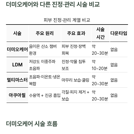
더미오케어와 다른 진정·관리 시술 비교
피부 진정·관리 계열 비교
시술
시술
주요 원리
주요 효과
다운타임
시간
음이온 산소 챔버
피부 진정·장벽
약
더미오케어
없음
환경
회복
20~30분
저강도 이중주파
진정·약물 침투
약
LDM
없음
초음파
보조
10~20분
초음파·이온토·냉온
약
멀티마스터
마무리 보습·쿨링
없음
복합
20~30분
각질·피지 제거 +
약
아쿠아필
수용액 + 진공 흡입
없음
보습
20~30분
더미오케어 시술 흐름