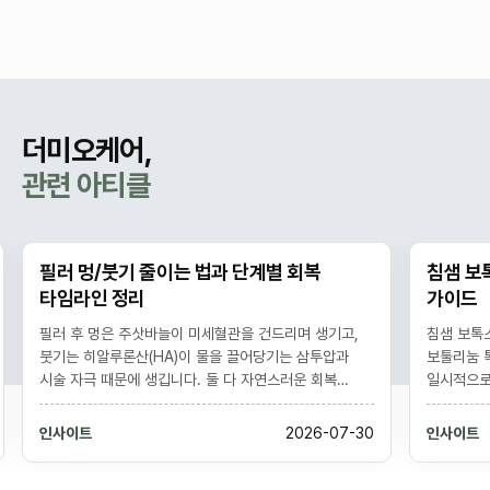
더미오케어,
관련 아티클
필러 멍/붓기 줄이는 법과 단계별 회복
침샘 보
타임라인 정리
가이드
필러 후 멍은 주삿바늘이 미세혈관을 건드리며 생기고,
침샘 보톡
붓기는 히알루론산(HA)이 물을 끌어당기는 삼투압과
보툴리눔 
시술 자극 때문에 생깁니다. 둘 다 자연스러운 회복
일시적으로
과정으로 대개 멍은 1-2주, 붓기는 며칠에서 2주 내에
다듬는 시술
가라앉습니다. 냉찜질, 아르니카, 격렬한 운동·음주
6개월 지
인사이트
2026-07-30
인사이트
회피로 회복을 앞당길 수 있으나, 점점 심해지는 통증·
아래 윤곽
창백·반점은 단순 멍과 다른 응급 징후라 즉시 진료가
불편 같은