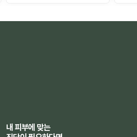
창백·반점은 단순 멍과 다른 응급 징후라 즉시 진료가
불편 같은
필요합니다. (개인차 있음)
중요합니다.
내 피부에 맞는