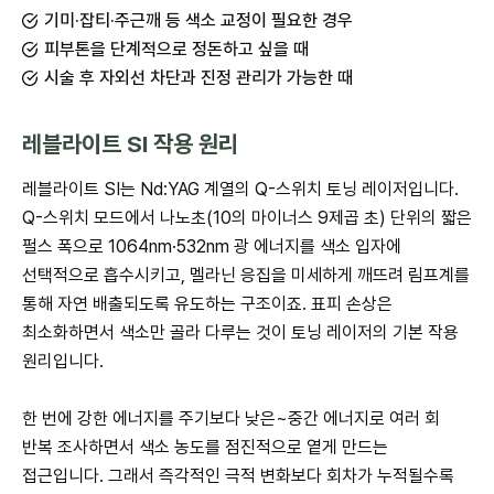
기미·잡티·주근깨 등 색소 교정이 필요한 경우
피부톤을 단계적으로 정돈하고 싶을 때
시술 후 자외선 차단과 진정 관리가 가능한 때
레블라이트 SI 작용 원리
레블라이트 SI는 Nd:YAG 계열의 Q-스위치 토닝 레이저입니다.
Q-스위치 모드에서 나노초(10의 마이너스 9제곱 초) 단위의 짧은
펄스 폭으로 1064nm·532nm 광 에너지를 색소 입자에
선택적으로 흡수시키고, 멜라닌 응집을 미세하게 깨뜨려 림프계를
통해 자연 배출되도록 유도하는 구조이죠. 표피 손상은
최소화하면서 색소만 골라 다루는 것이 토닝 레이저의 기본 작용
원리입니다.
한 번에 강한 에너지를 주기보다 낮은~중간 에너지로 여러 회
반복 조사하면서 색소 농도를 점진적으로 옅게 만드는
접근입니다. 그래서 즉각적인 극적 변화보다 회차가 누적될수록