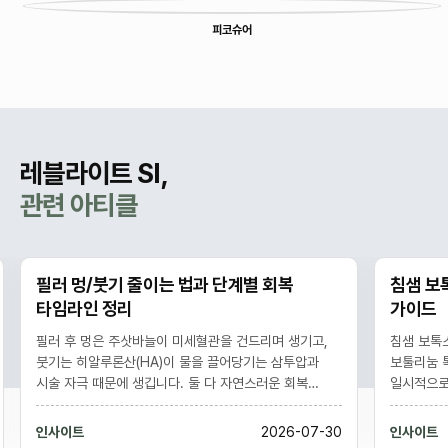
피코슈어
레블라이트 SI,
관련 아티클
필러 멍/붓기 줄이는 법과 단계별 회복
침샘 보
타임라인 정리
가이드
필러 후 멍은 주삿바늘이 미세혈관을 건드리며 생기고,
침샘 보톡
붓기는 히알루론산(HA)이 물을 끌어당기는 삼투압과
보툴리눔 
시술 자극 때문에 생깁니다. 둘 다 자연스러운 회복
일시적으로
과정으로 대개 멍은 1-2주, 붓기는 며칠에서 2주 내에
다듬는 시술
가라앉습니다. 냉찜질, 아르니카, 격렬한 운동·음주
6개월 지
인사이트
2026-07-30
인사이트
회피로 회복을 앞당길 수 있으나, 점점 심해지는 통증·
아래 윤곽