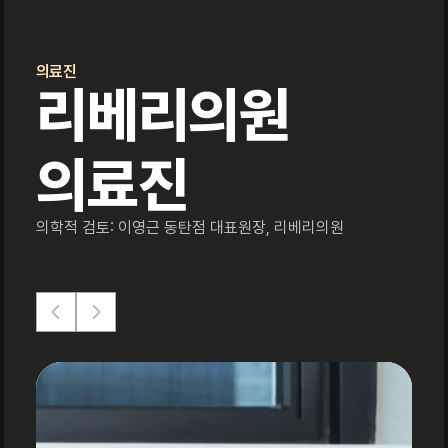
의료진
리베리의원
의료진
의학적 검토: 이영근 동탄점 대표원장, 리베리의원