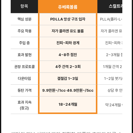
항목
스컬트라
쥬베룩볼륨
핵심 성분
PDLLA 망상 구조 입자
PLLA(폴리-L-락트산
주요 작용
자가 콜라겐 유도 볼륨
자가 콜라겐 유도 볼륨
주입 층
진피~피하 경계
진피~피하 경계
효과 발현
4~8주 점진
2~3개월 점진
권장 프로토콜
4주 간격 2~3회
1개월 간격 2~3회
다운타임
결절감 1~3일
1~2일 붓기/홍조
동탄 가격
9.9만원~/1cc·46.9만원~/5cc
상담 후 안내
효과 지속
18~24개월
약 24개월 이상
(참고)