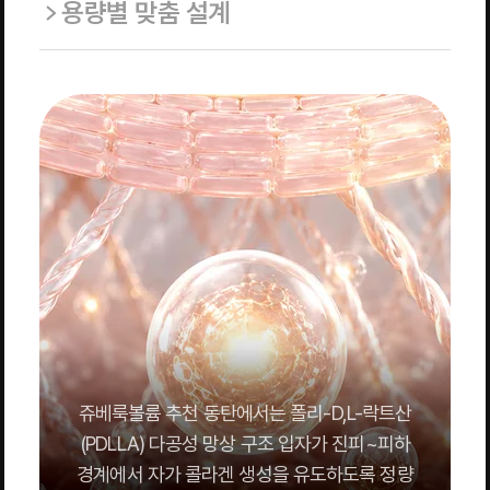
용량별 맞춤 설계
쥬베룩볼륨 추천 동탄에서는 폴리-D,L-락트산
(PDLLA) 다공성 망상 구조 입자가 진피~피하
경계에서 자가 콜라겐 생성을 유도하도록 정량