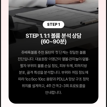
STEP 1
STEP 1. 1:1 볼륨 분석 상담
(60~90분)
쥬베룩볼륨 추천 동탄의 첫 단계는 정밀한 볼륨
진단입니다. 대표원장 이영근이 옆볼·관자놀이·앞볼·
팔자 부위의 볼륨 손실 정도, 피부 두께, 피하지방
분포, 골격 특성을 분석합니다. 부위와 꺼짐 정도에
따라 1cc·5cc·10cc 용량과 PDLLA 망상 구조 정착
위치를 설계하고, 4주 간격 2~3회 프로토콜을
안내합니다.