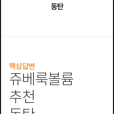
동탄
핵심답변
쥬베룩볼륨
추천