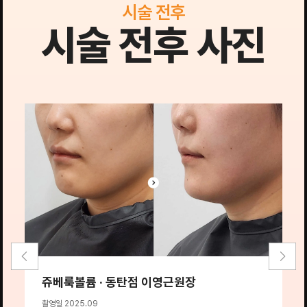
시술 전후
시술 전후 사진
쥬베룩볼륨 · 동탄점 이영근원장
촬영일 2025.09
전