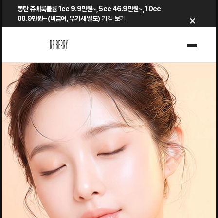
Skip
동탄 쥬베룩볼륨 1cc 9.9만원~, 5cc 46.9만원~, 10cc
×
to
88.9만원~ (비급여, 부가세 별도)
가격 보기
content