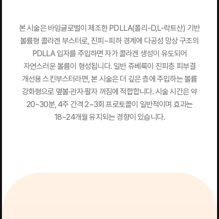
본 시술은 바임글로벌이 제조한 PDLLA(폴리-D,L-락트산) 기반
볼륨형 콜라겐 부스터로, 진피~피하 경계에 다공성 망상 구조의
PDLLA 입자를 주입하면 자가 콜라겐 생성이 유도되어
자연스러운 볼륨이 형성됩니다. 일반 쥬베룩이 진피층 피부결
개선용 스킨부스터라면, 본 시술은 더 깊은 층에 주입하는 볼륨
강화형으로 옆볼·관자·팔자 꺼짐에 적합합니다. 시술 시간은 약
20~30분, 4주 간격 2~3회 프로토콜이 일반적이며 효과는
18~24개월 유지되는 경향이 있습니다.