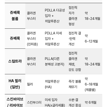
점진적
PDLLA 다공성
쥬베룩
콜라겐
자가
약
입자 +
볼륨
부스터
콜라겐
18~24개월
히알루론산
형성
콜라겐
PDLLA 미세
점진적 결
약
쥬베룩
부스터
입자 +
·탄력
6~12개월
(진피층)
히알루론산
개선
점진적
콜라겐
PLLA(다른
콜라겐
약
스컬트라
부스터
분해성 고분자)
재생,
18~24개월
강도 강함
약
HA 필러
히알루론산
즉각 볼륨
필러
6~18개월
(일반)
(HA)
채우기
(제품별)
스킨바이브
미세 입자
수분·결
스킨부스터
약 6개월
/ 리바이브
HA(±글리세롤)
개선 중심