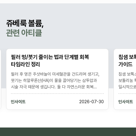
마사지는 피해야 합니다. 결절
다. 효과는 1~3개월에 점진적
위가 볼·턱선보다 다소 강하게
으로 나타나 12개월 이상 유지
감이 2주 이상 지속되거나 비
느껴지고, 통증 민감 환자는 시
대칭이 느껴지면 진료 상담을
되며, 가격은 1cc 9.9만원~,
술 방식·주입 속도를 조절합니
5cc 46.9만원~입니다.
통해 조정합니다.
다.
쥬베룩 볼륨,
관련 아티클
필러 멍/붓기 줄이는 법과 단계별 회복
침샘 보톡스
타임라인 정리
가이드
필러 후 멍은 주삿바늘이 미세혈관을 건드리며 생기고,
침샘 보톡스는 
붓기는 히알루론산(HA)이 물을 끌어당기는 삼투압과
보툴리눔 톡신을
시술 자극 때문에 생깁니다. 둘 다 자연스러운 회복
일시적으로 줄여
과정으로 대개 멍은 1-2주, 붓기는 며칠에서 2주 내에
다듬는 시술입니다
가라앉습니다. 냉찜질, 아르니카, 격렬한 운동·음주
6개월 지속되며
인사이트
2026-07-30
인사이트
회피로 회복을 앞당길 수 있으나, 점점 심해지는 통증·
아래 윤곽을 함
창백·반점은 단순 멍과 다른 응급 징후라 즉시 진료가
불편 같은 부작
필요합니다. (개인차 있음)
중요합니다. (개