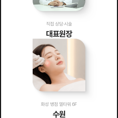
직접 상담·시술
대표원장
화성 병점 엘타워 6F
수원