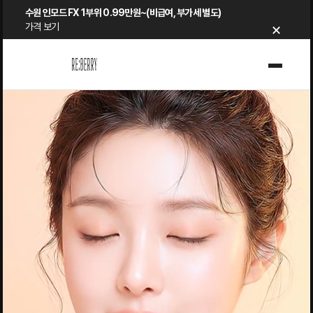
Skip
수원 인모드 FX 1부위 0.99만원~(비급여, 부가세 별도)
×
to
가격 보기
content