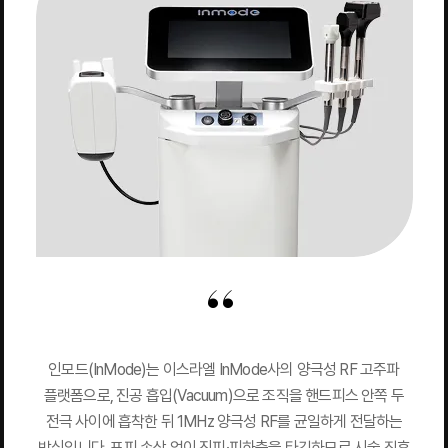
인모드(InMode)는 이스라엘 InMode사의 양극성 RF 고주파
플랫폼으로, 진공 흡입(Vacuum)으로 조직을 핸드피스 안쪽 두
전극 사이에 흡착한 뒤 1MHz 양극성 RF를 균일하게 전달하는
방식입니다. 표피 손상 없이 진피·피하층을 타깃하므로 시술 직후