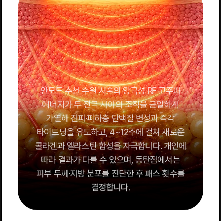
인모드 추천 수원 시술의 양극성 RF 고주파
에너지가 두 전극 사이의 조직을 균일하게
가열해 진피·피하층 단백질 변성과 즉각
타이트닝을 유도하고, 4~12주에 걸쳐 새로운
콜라겐과 엘라스틴 합성을 자극합니다. 개인에
따라 결과가 다를 수 있으며, 동탄점에서는
피부 두께·지방 분포를 진단한 후 패스 횟수를
결정합니다.