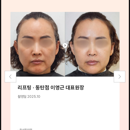
리프팅 · 동탄점 이영근 대표원장
촬영일 2025.10
촬
· 화성동탄점
·