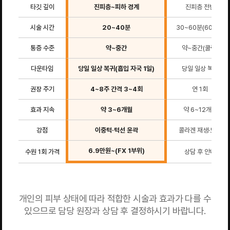
타깃 깊이
진피층~피하 경계
진피층 전반
시술 시간
20~40분
30~60분(600샷)
통증 수준
약~중간
약~중간(쿨링)
다운타임
당일 일상 복귀(흡입 자국 1일)
당일 일상 복귀
권장 주기
4~8주 간격 3~4회
연 1회
효과 지속
약 3~6개월
약 6~12개월
강점
이중턱·턱선 윤곽
콜라겐 재생·모공
6.9만원~(FX 1부위)
수원 1회 가격
상담 후 안내
개인의 피부 상태에 따라 적합한 시술과 효과가 다를 수
있으므로 담당 원장과 상담 후 결정하시기 바랍니다.