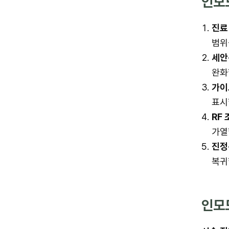
인모
진료
범위
세안
완화
가이
표시
RF
가열
진정
복귀
인모