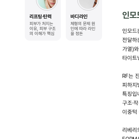
인모
리프팅·탄력
바디라인
피부가 처지는
체형의 문제 원
이유,
피부 구조
인에 따라 라인
인모드는
의 이해가 핵심
을 정돈
전달하는
가열)와
타이트닝
RF는 
피하지
특징입니
구조·작
이중턱 
리베리의
FORM