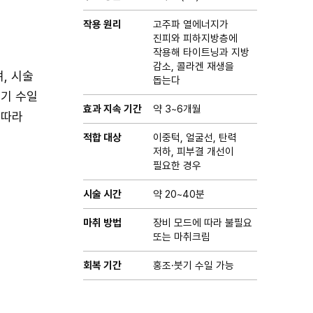
작용 원리
고주파 열에너지가
진피와 피하지방층에
작용해 타이트닝과 지방
감소, 콜라겐 재생을
, 시술
돕는다
붓기 수일
효과 지속 기간
약 3~6개월
 따라
적합 대상
이중턱, 얼굴선, 탄력
저하, 피부결 개선이
필요한 경우
시술 시간
약 20~40분
마취 방법
장비 모드에 따라 불필요
또는 마취크림
회복 기간
홍조·붓기 수일 가능