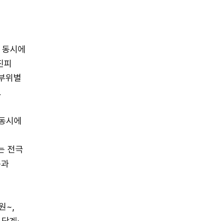
 동시에
진피
 부위별
.
 동시에
는 전극
돈과
원~,
 단계·