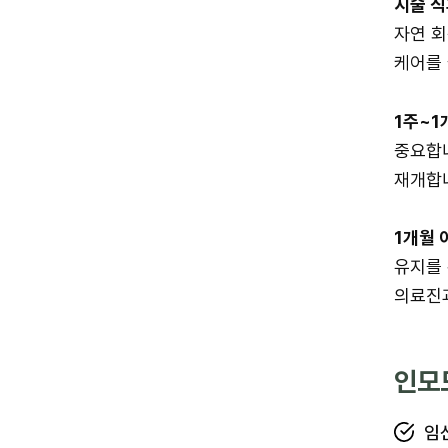
시술 직
자연 회
케어를
1주~1
중요합니
재개합
1개월 
유지를 
의료진
인모
임