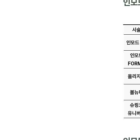
인모
시
인모드 
인모
FOR
올리
볼뉴
슈링
유니