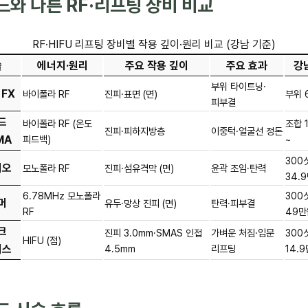
드와 다른 RF·리프팅 장비 비교
RF·HIFU 리프팅 장비별 작용 깊이·원리 비교 (강남 기준)
술
에너지·원리
주요 작용 깊이
주요 효과
강
부위 타이트닝·
FX
바이폴라 RF
진피·표면 (면)
부위 
피부결
드
바이폴라 RF (온도
조합 
진피·피하지방층
이중턱·얼굴선 정돈
MA
피드백)
~
300
지오
모노폴라 RF
진피·섬유격막 (면)
윤곽 조임·탄력
34.
6.78MHz 모노폴라
300
머
유두·망상 진피 (면)
탄력·피부결
RF
49만
크
진피 3.0mm·SMAS 인접
가벼운 처짐·입문
300
HIFU (점)
버스
4.5mm
리프팅
14.