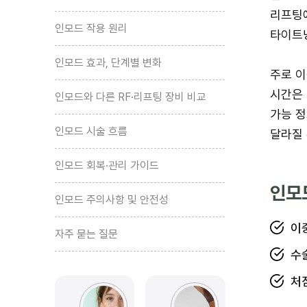
리프팅
인모드 작용 원리
타이트닝
인모드 효과, 단계별 변화
주로 이
시간은 
인모드와 다른 RF·리프팅 장비 비교
가능 정
인모드 시술 흐름
달라질 
인모드 회복·관리 가이드
인모
인모드 주의사항 및 안전성
이
자주 묻는 질문
수
처