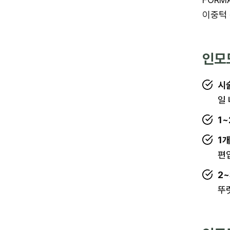
이중턱 
인모
시
일
1~
1
편
2
뚜