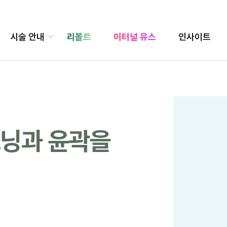
시술 안내
리볼르
이터널 유스
인사이트
트닝과 윤곽을