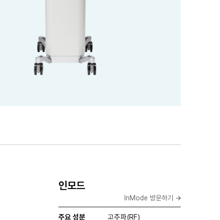
요약
인모드
정보
InMode 방문하기
주요 성분
고주파(RF)