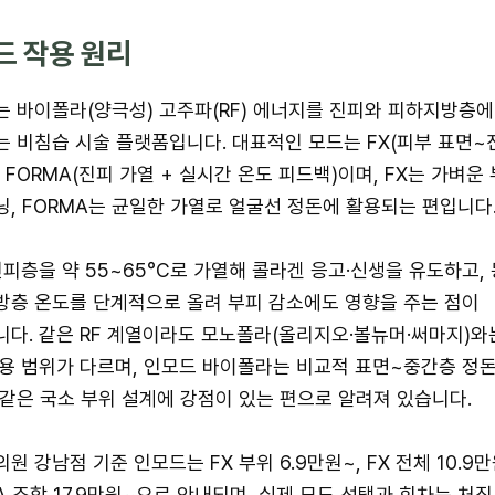
드 작용 원리
 바이폴라(양극성) 고주파(RF) 에너지를 진피와 피하지방층에
 비침습 시술 플랫폼입니다. 대표적인 모드는 FX(피부 표면~
 FORMA(진피 가열 + 실시간 온도 피드백)이며, FX는 가벼운
, FORMA는 균일한 가열로 얼굴선 정돈에 활용되는 편입니다
진피층을 약 55~65°C로 가열해 콜라겐 응고·신생을 유도하고,
방층 온도를 단계적으로 올려 부피 감소에도 영향을 주는 점이
다. 같은 RF 계열이라도 모노폴라(올리지오·볼뉴머·써마지)와
용 범위가 다르며, 인모드 바이폴라는 비교적 표면~중간층 정
같은 국소 부위 설계에 강점이 있는 편으로 알려져 있습니다.
원 강남점 기준 인모드는 FX 부위 6.9만원~, FX 전체 10.9만
A 조합 17.9만원~으로 안내되며, 실제 모드 선택과 회차는 처짐