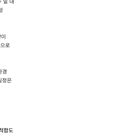
 일 내
정
단이
적으로
환경
 일정은
 적합도