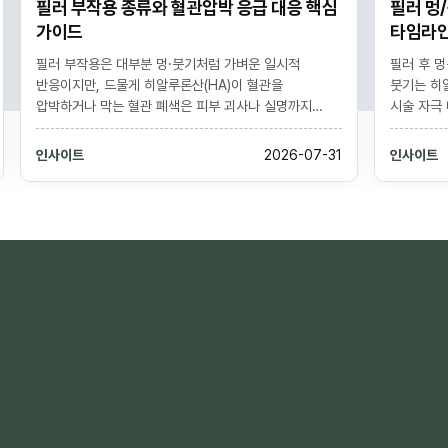
 응급 대응 핵심
필러 멍/붓기 줄이는 법과 단계별 회복
타임라인 정리
가벼운 일시적
필러 후 멍은 주삿바늘이 미세혈관을 건드리며 생기고,
이 혈관을
붓기는 히알루론산(HA)이 물을 끌어당기는 삼투압과
괴사나 실명까지
시술 자극 때문에 생깁니다. 둘 다 자연스러운 회복
점 심해지는 통증,
과정으로 대개 멍은 1-2주, 붓기는 며칠에서 2주 내에
갑작스러운 시야
가라앉습니다. 냉찜질, 아르니카, 격렬한 운동·음주
2026-07-31
인사이트
2026-07-
회피로 회복을 앞당길 수 있으나, 점점 심해지는 통증·
가 가능하므로 즉시
창백·반점은 단순 멍과 다른 응급 징후라 즉시 진료가
기 대응이
필요합니다. (개인차 있음)