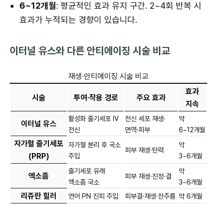
6~12개월
: 평균적인 효과 유지 구간. 2~4회 반복 시
효과가 누적되는 경향이 있습니다.
이터널 유스와 다른 안티에이징 시술 비교
재생·안티에이징 시술 비교
효과
시술
투여·작용 경로
주요 효과
지속
활성화 줄기세포 IV
전신 세포 재생·
약
이터널 유스
전신
면역·피부
6~12개월
자가혈 줄기세포
자가혈 분리 후 국소
약
피부 재생·탄력
(PRP)
주입
3~6개월
줄기세포 유래
약
엑소좀
피부 재생·진정·결
엑소좀 국소
3~6개월
리쥬란 힐러
연어 PN 진피 주입
피부결·재생·잔주름
약 6개월