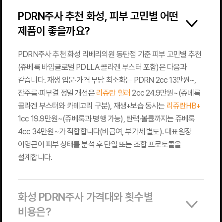
PDRN주사 추천 화성, 피부 고민별 어떤
제품이 좋을까요?
PDRN주사 추천 화성 리베리의원 동탄점 기준 피부 고민별 추천
(쥬베룩 바임글로벌 PDLLA 콜라겐 부스터 포함)은 다음과
같습니다. 재생 입문·가격 부담 최소화는 PDRN 2cc 13만원~,
잔주름·피부결 정밀 개선은
리쥬란 힐러
2cc 24.9만원~(쥬베룩
콜라겐 부스터와 카테고리 구분), 재생+보습 동시는
리쥬란HB+
1cc 19.9만원~(쥬베룩과 병행 가능), 탄력·볼륨까지는 쥬베룩
4cc 34만원~가 적합합니다(비급여, 부가세 별도). 대표원장
이영근이 피부 상태를 분석 후 단일 또는 조합 프로토콜을
설계합니다.
화성 PDRN주사 가격대와 횟수별
비용은?