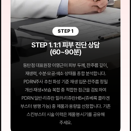
STEP 1
STEP 1. 1:1 피부 진단 상담
(60~90분)
동탄점 대표원장 이영근이 피부 두께, 잔주름 깊이,
재생력, 수분·모공·색소 상태를 종합 분석합니다.
PDRN주사 추천 화성 기준 재생 입문·잔주름 정밀
개선·재생+보습 복합 중 적합한 접근을 검토하여
PDRN 일반·리쥬란 힐러·리쥬란HB+(쥬베룩 콜라겐
부스터 병행 가능) 중 제품과 용량을 선정합니다. 기존
스킨부스터 시술 이력은 제품명·시기를 공유해
주세요.