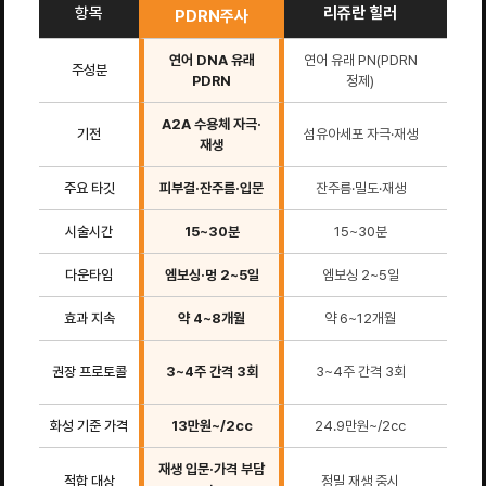
항목
리쥬란 힐러
PDRN주사
연어 DNA 유래
연어 유래 PN(PDRN
PN
주성분
PDRN
정제)
A2A 수용체 자극·
기전
섬유아세포 자극·재생
재
재생
주요 타깃
피부결·잔주름·입문
잔주름·밀도·재생
재
시술시간
15~30분
15~30분
다운타임
엠보싱·멍 2~5일
엠보싱 2~5일
경
효과 지속
약 4~8개월
약 6~12개월
권장 프로토콜
3~4주 간격 3회
3~4주 간격 3회
3~
화성 기준 가격
13만원~/2cc
24.9만원~/2cc
1
재생 입문·가격 부담
적합 대상
정밀 재생 중시
재