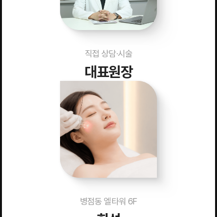
직접 상담·시술
대표원장
병점동 엘타워 6F