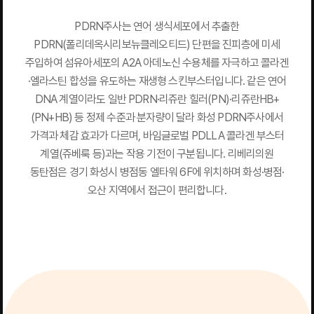
PDRN주사는 연어 생식세포에서 추출한
PDRN(폴리데옥시리보뉴클레오티드) 단편을 진피층에 미세
주입하여 섬유아세포의 A2A 아데노신 수용체를 자극하고 콜라겐
·엘라스틴 합성을 유도하는 재생형 스킨부스터입니다. 같은 연어
DNA 계열이라도 일반 PDRN·리쥬란 힐러(PN)·리쥬란HB+
(PN+HB) 등 정제 수준과 분자량이 달라 화성 PDRN주사에서
가격과 체감 효과가 다르며, 바임글로벌 PDLLA 콜라겐 부스터
계열(쥬베룩 등)과는 작용 기전이 구분됩니다. 리베리의원
동탄점은 경기 화성시 병점동 엘타워 6F에 위치하며 화성·병점·
오산 지역에서 접근이 편리합니다.