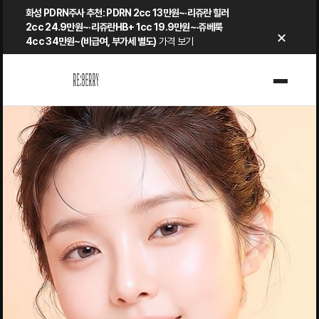
Skip
화성 PDRN주사 추천: PDRN 2cc 13만원~·리쥬란 힐러
to
2cc 24.9만원~·리쥬란HB+ 1cc 19.9만원~·쥬베룩
×
4cc 34만원~(비급여, 부가세 별도)
가격 보기
content