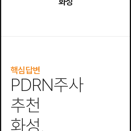
화성
핵심답변
PDRN주사
추천
화성,