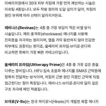
리베리의원에서 30대 피부 처짐에 가장 먼저 제안하는 시술은
리프팅 4종입니다. 모두 작용 원리와 도달 깊이가 달라, 처짐의
원인 부위에 따라 선택이 달라지거든요.
레비나스(Revinas)
는 4종 중 가장 부담이 적은 비열 방식
시술입니다. 체외 충격파(shockwave) 에너지를 사용해
진피층을 자극하는 원리이며, 열을 거의 동반하지 않아 민감한
피부에도 권장되는 편이죠. 울쎄라피 프라임·브이로·온다와
비교하면 회복이 가장 빠른 카테고리입니다.
울쎄라피 프라임(Ultherapy Prime)
은 4종 중 가장 깊은 층을
다루는 장비입니다. HIFU 집속 초음파 에너지를 SMAS 근막층에
정확히 전달하는 방식이며, 처짐의 근본 원인 지점인 근막에 직접
접근한다는 점이 특징입니다. 레비나스·브이로·온다와 달리 깊은
구조 자극에 메인 적용됩니다.
브이로(V-Ro)
는 한국 하이로닉(Hironic)이 개발한 복합 에너지