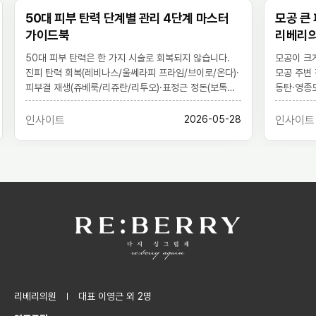
50대 피부 탄력 단계별 관리 4단계 마스터
모공 큰 
가이드북
리베리
50대 피부 탄력은 한 가지 시술로 회복되지 않습니다.
모공이 크게
진피 탄력 회복(레비나스/울쎄라피 프라임/브이로/온다)·
모공 주변 
피부결 재생(쥬베룩/리쥬란/리투오)·표정근 정돈(보톡스)·
동탄·영종
볼륨 보강(쥬비덤/레스틸렌)을 단계별로 조합하는 마스터
피코슈어·라
설계를 6지점 기준으로 정리했습니다.
설계합니다
인사이트
2026-05-28
인사이트
리베리의원
대표 이영근 외 2명