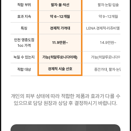
적합 부위
팔자·볼·턱선
팔자·눈밑·입술
효과 지속
약 6~12개월
약 9~12개월
특징
경제적 가격대
LENA 경제적·리쥬비엘 중간가
인천 영종도점
11.9만원~
14.9만원~
1cc 가격
녹일 수 있는지
가능(히알루로니다아제)
가능(히알루로니다아제)
경제적 시술 선호
적합 대상
중간가대, 팔자·눈밑
개인의 피부 상태에 따라 적합한 제품과 효과가 다를 수
있으므로 담당 원장과 상담 후 결정하시기 바랍니다.