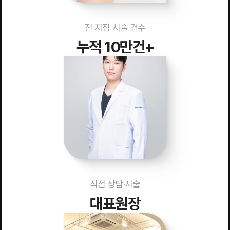
전 지점 시술 건수
누적 10만건+
직접 상담·시술
대표원장