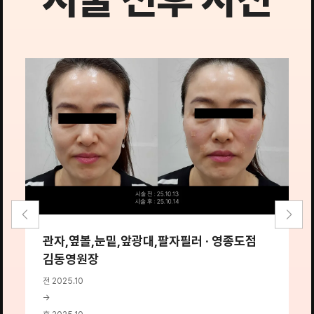
관자,옆볼,눈밑,앞광대,팔자필러 · 영종도점
김동영원장
전
→
전 2025.10
후
→