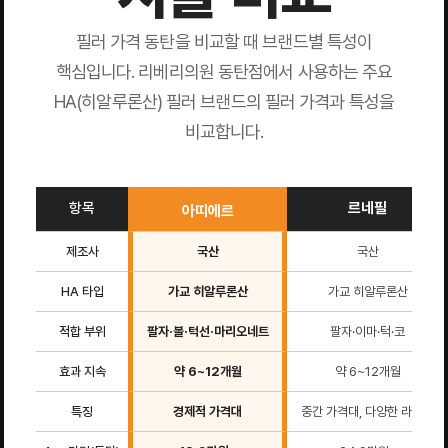
필러 가격 동탄을 비교할 때 브랜드별 특성이
핵심입니다. 리베리의원 동탄점에서 사용하는 주요
HA(히알루론산) 필러 브랜드의 필러 가격과 특성을
비교합니다.
항목
르네필
아띠에르
제조사
국산
국산
HA 타입
가교 히알루론산
가교 히알루론산
적합 부위
팔자·볼·턱선·마리오네트
팔자·이마·턱·코
효과 지속
약 6~12개월
약 6~12개월
특징
경제적 가격대
중간 가격대, 다양한 라인업