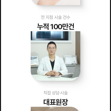
전 지점 시술 건수
누적 100만건
직접 상담·시술
대표원장