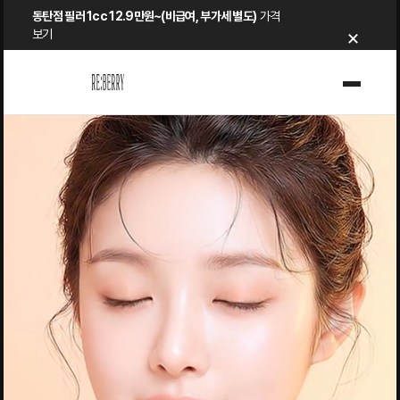
Skip
동탄점 필러 1cc 12.9만원~(비급여, 부가세 별도)
가격
×
to
보기
content