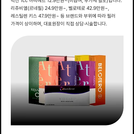
턱선 1cc 아띠에르 12.9만원~(비급여, 부가세 별도)입니다.
리쥬비엘(르네필) 24.9만원~, 벨로테로 42.9만원~,
레스틸렌 키스 47.9만원~ 등 브랜드와 부위에 따라 필러
가격이 상이하며, 대표원장이 직접 상담·시술합니다.