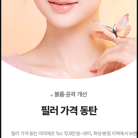
볼륨·윤곽 개선
필러 가격 동탄
필러 가격 동탄 아띠에르 1cc 12.9만원~부터, 화성·병점 지역에서 브