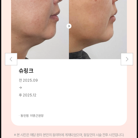
슈링크
전 2025.09
전
→
→
후 2025.12
후
· 동탄점 이영근원장
·
※ 본 사진은 해당 환자 본인의 동의하에 게재되었으며, 동일인의 시술 전후 사진입니다.