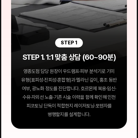
STEP 1
STEP 1. 1:1 맞춤 상담 (60~90분)
영종도점 담당 원장이 우드램프·피부 분석기로 기미
유형(표피성·진피성·혼합형)과 멜라닌 깊이, 홍조 동반
여부, 광노화 정도를 진단합니다. 호르몬제 복용·임신·
수유·자외선 노출·기존 시술 이력을 함께 확인해 인천
피코토닝 단독이 적합한지 레이저토닝·포텐자를
병행할지를 설계합니다.