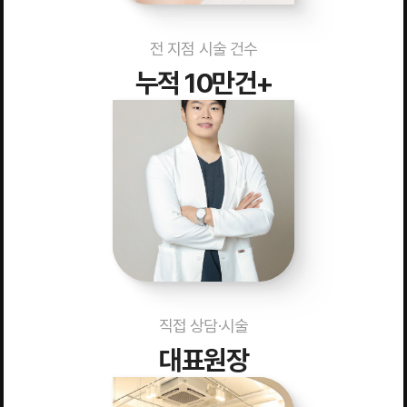
전 지점 시술 건수
누적 10만건+
직접 상담·시술
대표원장