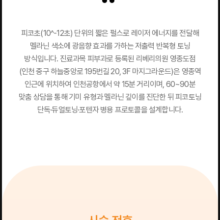
피코초(10^-12초) 단위의 짧은 펄스로 레이저 에너지를 전달해
멜라닌 색소에 광음향 효과를 가하는 저출력 반복형 토닝
방식입니다. 진료과목 피부과로 등록된 리베리의원 영종도점
(인천 중구 하늘중앙로 195번길 20, 3F 마지그라운드)은 영종역
인근에 위치하여 인천공항에서 약 15분 거리이며, 60~90분
맞춤 상담을 통해 기미 유형과 멜라닌 깊이를 진단한 뒤 피코토닝
단독·듀얼토닝·포텐자 병용 프로토콜을 설계합니다.