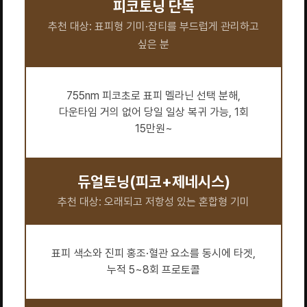
피코토닝 단독
추천 대상: 표피형 기미·잡티를 부드럽게 관리하고
싶은 분
755nm 피코초로 표피 멜라닌 선택 분해,
다운타임 거의 없어 당일 일상 복귀 가능, 1회
15만원~
듀얼토닝(피코+제네시스)
추천 대상: 오래되고 저항성 있는 혼합형 기미
표피 색소와 진피 홍조·혈관 요소를 동시에 타겟,
누적 5~8회 프로토콜