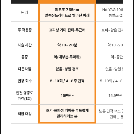
피코초 755nm
Nd:YAG 1064nm
원리
알렉산드라이트로 멜라닌 파쇄
롱펄스·QS
주 적응증
표피성 기미·잡티·주근깨
표피~얕은 진피 색소
시술 시간
약 10~20분
약 10~20분
통증
약(대부분 무마취)
약~중간
다운타임
없음~당일 홍조
없음~당일 홍조
권장 회수
5~10회 / 4~8주 간격
5~10회 / 4~8주 간격
인천 영종도
15만원~
15.9만원~
가격(1회)
초기·표피성 기미를 부드럽게
넓은 면적 색소 균일화
적합 대상
관리하려는 분
원하는 분