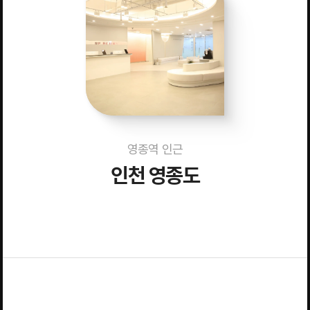
영종역 인근
인천 영종도