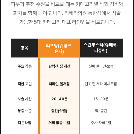
피부과 추천 수원을 비교할 때는 카테고리별 적합 장비와
회차를 함께 봐야 합니다. 리베리의원 동탄점에서 시술
가능한 5대 카테고리 대표 라인업을 비교합니다.
스킨부스터(쥬베룩·
색소
리프팅(슈링크·
항목
리쥬란)
(피
온다)
색소
주요 작용
탄력·처짐 개선
진피 콜라겐·보습
균
적합 고민
턱라인·볼처짐
건조·결 저하·미세주름
기미·
시술 시간
20~40분
15~30분
20
통증 수준
중간(샷별)
약~중간
다운타임
거의 없음~1일
주사 자국 1일
거의