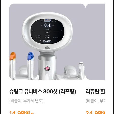
슈링크 유니버스 300샷 (리프팅)
리쥬란 힐러 2
(비급여, 부가세 별도)
(비급여, 부가세 
14.9만원~
24.9만원~