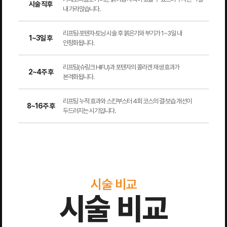
시술 직후
내 가라앉습니다.
리프팅·포텐자·토닝 시술 후 붉은기와 부기가 1~3일 내
1~3일 후
안정화됩니다.
리프팅(슈링크 HIFU)과 포텐자의 콜라겐 재생 효과가
2~4주 후
본격화됩니다.
리프팅 누적 효과와 스킨부스터 4회 코스의 결·보습 개선이
8~16주 후
두드러지는 시기입니다.
시술 비교
시술 비교