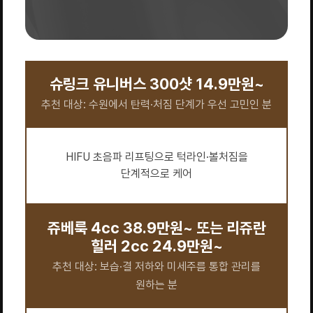
슈링크 유니버스 300샷 14.9만원~
추천 대상: 수원에서 탄력·처짐 단계가 우선 고민인 분
HIFU 초음파 리프팅으로 턱라인·볼처짐을
단계적으로 케어
쥬베룩 4cc 38.9만원~ 또는 리쥬란
힐러 2cc 24.9만원~
추천 대상: 보습·결 저하와 미세주름 통합 관리를
원하는 분