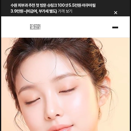
Skip
수원 피부과 추천 첫 방문 슈링크 100샷 5.5만원·아쿠아필
×
to
3.9만원~(비급여, 부가세 별도)
가격 보기
content