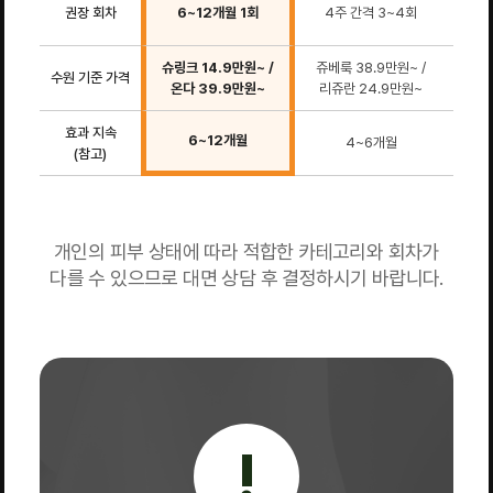
2~4
권장 회차
6~12개월 1회
4주 간격 3~4회
3
슈링크 14.9만원~ /
쥬베룩 38.9만원~ /
피
수원 기준 가격
온다 39.9만원~
리쥬란 24.9만원~
15.
효과 지속
수개
6~12개월
4~6개월
(참고)
개인의 피부 상태에 따라 적합한 카테고리와 회차가
다를 수 있으므로 대면 상담 후 결정하시기 바랍니다.
!