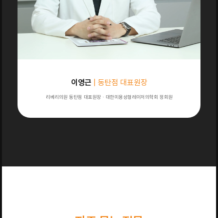
이영근
| 동탄점 대표원장
리베리의원 동탄점 대표원장 · 대한미용성형레이저의학회 정회원