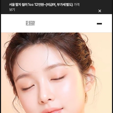
Skip
서울 팔자 필러 1cc 12만원~(비급여, 부가세 별도)
가격
×
to
보기
content