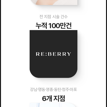
전 지점 시술 건수
누적 100만건
강남·명동·영종·동탄·청주·마포
6개 지점