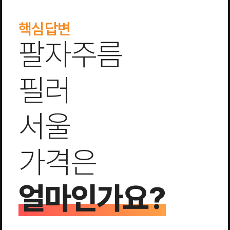
핵심답변
팔자주름
필러
서울
가격은
얼마인가요?