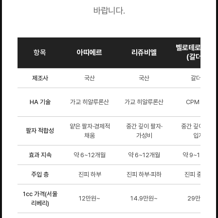
바랍니다.
벨로테로 인텐
항목
아띠에르
리쥬비엘
(갈더마)
제조사
국산
국산
갈더마
HA 기술
가교 히알루론산
가교 히알루론산
CPM 기술
얕은 팔자·경제적
중간 깊이 팔자·
중간 깊이·미세
팔자 적합성
채움
가성비
입자
효과 지속
약 6~12개월
약 6~12개월
약 9~12개월
주입 층
진피 하부
진피 하부·피하
진피 중하부
1cc 가격(서울
12만원~
14.9만원~
29만원~
리베리)