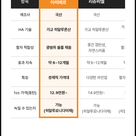
항목
리쥬비엘
르네
아띠에르
제조사
국산
국산
국
가교 히
HA 기술
가교 히알루론산
가교 히알루론산
(중상
중간 점탄성,
팔자 적합성
광범위 볼륨 채움
팔자 집중
자연스러움
효과 지속
약 6~12개월
약 6~12개월
약 9~1
특징
경제적 가격대
다양한 라인업
팔자 중상
1cc 가격(동탄)
12.9만원~
14.9만원~
24.9
가능
가능
가
녹일 수 있는지
(히알루로니다아제)
(히알루로니다아제)
(히알루로