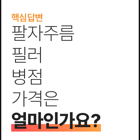
핵심답변
팔자주름
필러
병점
가격은
얼마인가요?