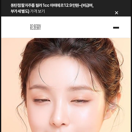
Skip
동탄점 팔자주름 필러 1cc 아띠에르 12.9만원~(비급여,
×
to
부가세 별도)
가격 보기
content