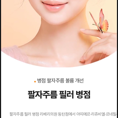
병점 팔자주름 볼륨 개선
팔자주름 필러 병점
팔자주름 필러 병점 리베리의원 동탄점에서 아띠에르·리쥬비엘·르네필·벨