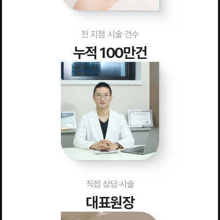
전 지점 시술 건수
누적 100만건
직접 상담·시술
대표원장