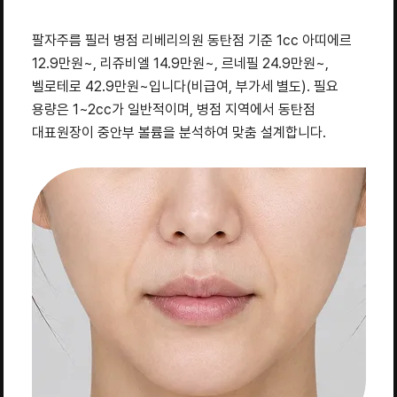
팔자주름 필러 병점 리베리의원 동탄점 기준 1cc 아띠에르
12.9만원~, 리쥬비엘 14.9만원~, 르네필 24.9만원~,
벨로테로 42.9만원~입니다(비급여, 부가세 별도). 필요
용량은 1~2cc가 일반적이며, 병점 지역에서 동탄점
대표원장이 중안부 볼륨을 분석하여 맞춤 설계합니다.