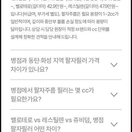
~, 벨로테로(갈더마) 42.9만원~, 레스틸렌(갈더마) 47.9만원~
입니다(비급여, 부가세 별도). 팔자주름은 필요 용량이 1~2cc가
일반적이며, 깊이와 중안부 볼륨 손실 정도에 따라 용량이
달라집니다. 상담 시 담당 원장이 적정 브랜드와 cc 단위를
설계해 정확한 견적을 안내해 드립니다.
병점과 동탄·화성 지역 팔자필러 가격
차이가 있나요?
병점에서 팔자주름 필러는 몇 cc가
필요한가요?
벨로테로 vs 레스틸렌 vs 쥬비덤, 병점
팔자필러 어떤 차이?