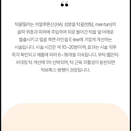
턱끝필러는 히알루론산(HA) 성분을 턱끝(맨텀, mentum)의
골막 위층과 피하에 주입하여 뒤로 들어간 턱을 앞·아래로
돌출시키고 얼굴 측면 라인을 E-line에 가깝게 개선하는
시술입니다. 시술 시간은 약 10~20분이며, 효과는 시술 직후
즉각 확인되고 제품에 따라 6~18개월 지속됩니다. 무턱·짧은턱·
비대칭 턱 개선에 1차 선택되며, 턱 근육 과활성이 동반되면
턱보톡스 병행이 권장됩니다.