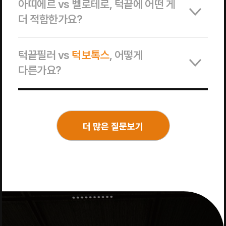
아띠에르 vs 벨로테로, 턱끝에 어떤 게
더 적합한가요?
턱끝필러 vs
턱보톡스
, 어떻게
다른가요?
더 많은 질문보기