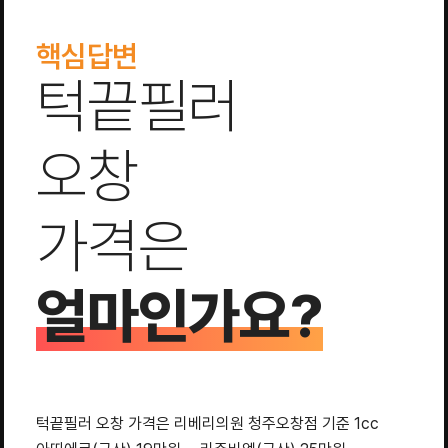
핵심답변
턱끝필러
오창
가격은
얼마인가요?
턱끝필러 오창 가격은 리베리의원 청주오창점 기준 1cc