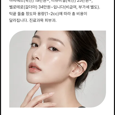
아띠에르(국산) 19만원~, 리쥬비엘(국산) 25만원~,
벨로테로(갈더마) 34만원~입니다(비급여, 부가세 별도).
턱끝 돌출 정도와 용량(1~2cc)에 따라 총 비용이
달라집니다. 진료과목 피부과.