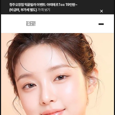
Skip
청주오창점 턱끝필러 이벤트: 아띠에르 1cc 19만원~
×
to
(비급여, 부가세 별도)
가격 보기
content