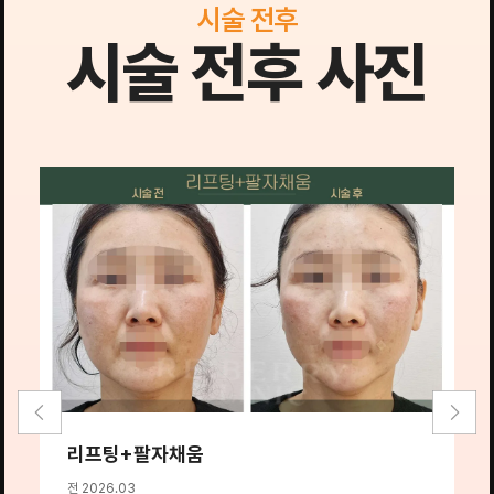
시술 전후
시술 전후 사진
리프팅+팔자채움
전 2026.03
전