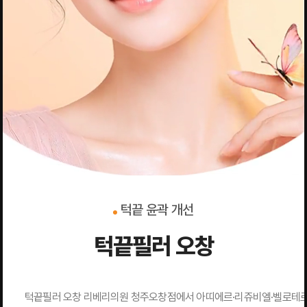
턱끝 윤곽 개선
턱끝필러 오창
턱끝필러 오창 리베리의원 청주오창점에서 아띠에르·리쥬비엘·벨로테로 