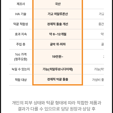
제조사
국산
국산
HA 기술
가교 히알루론산
가교 히알
턱끝 적합성
경제적 돌출 개선
중간 가격·
효과 지속
약 6~12개월
약 6~12
주입 층
골막 위·피하
골막 위·
1cc 가격
19만원~
25만원
(청주오창)
녹일 수 있는지
가능(히알루로니다아제)
가능(히알루로
경제적 턱끝 돌출
적합 대상
가성비 좋은 국산
개인의 피부 상태와 턱끝 형태에 따라 적합한 제품과
결과가 다를 수 있으므로 담당 원장과 상담 후