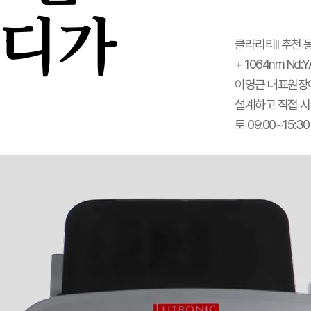
어디가
클라리티II 추천 
+ 1064nm N
이영근 대표원장이
설계하고 직접 시술
토 09:00~15: