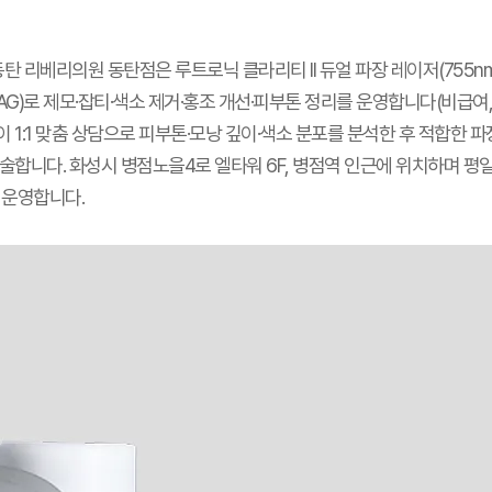
동탄 리베리의원 동탄점은 루트로닉 클라리티 II 듀얼 파장 레이저(755nm Al
d:YAG)로 제모·잡티·색소 제거·홍조 개선·피부톤 정리를 운영합니다(비급여,
 1:1 맞춤 상담으로 피부톤·모낭 깊이·색소 분포를 분석한 후 적합한 
합니다. 화성시 병점노을4로 엘타워 6F, 병점역 인근에 위치하며 평일 10
30 운영합니다.