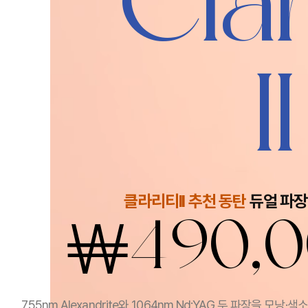
Clar
II
클라리티II 추천 동탄
듀얼 파장
￦
490,
755nm Alexandrite와 1064nm Nd:YAG 두 파장을 