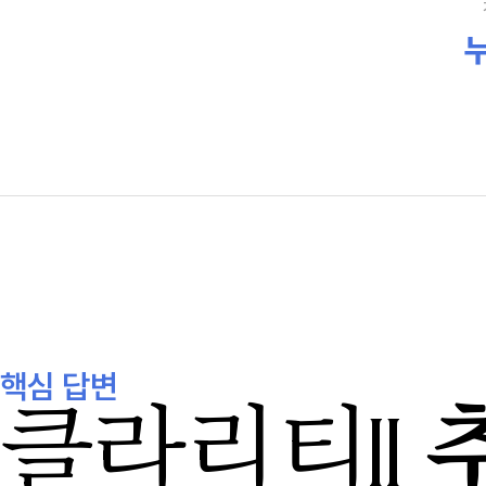
누
핵심 답변
클라리티II