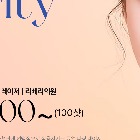
ity
 레이저 | 리베리의원
~
000
(100샷)
모낭·색소·혈관에 선택적으로 작용시키는 듀얼 파장 레이저.