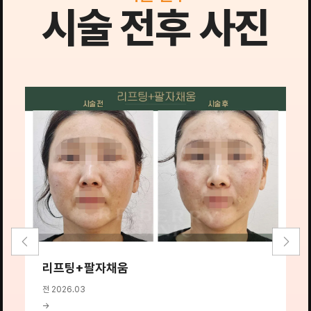
시술 전후 사진
리프팅+팔자채움
전 2026.03
전
→
→