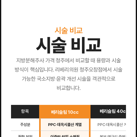
시술 비교
시술 비교
지방분해주사 가격 청주에서 비교할 때 용량과 시술
방식이 핵심입니다. 리베리의원 청주오창점에서 시술
가능한 국소지방·윤곽 개선 시술을 객관적으로
비교합니다.
항목
베리슬림 40cc
베리슬림 10cc
주성분
PPC·데옥시콜산 계열
PPC·데옥시콜산 계열
적합 부위
이중턱·턱밑 소면적
복부·옆구리 중면적