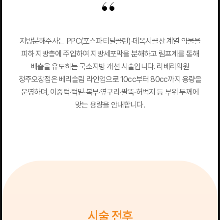
지방분해주사는 PPC(포스파티딜콜린)·데옥시콜산 계열 약물을
피하 지방층에 주입하여 지방세포막을 분해하고 림프계를 통해
배출을 유도하는 국소지방 개선 시술입니다. 리베리의원
청주오창점은 베리슬림 라인업으로 10cc부터 80cc까지 용량을
운영하며, 이중턱·턱밑·복부·옆구리·팔뚝·허벅지 등 부위 두께에
맞는 용량을 안내합니다.
시술 전후