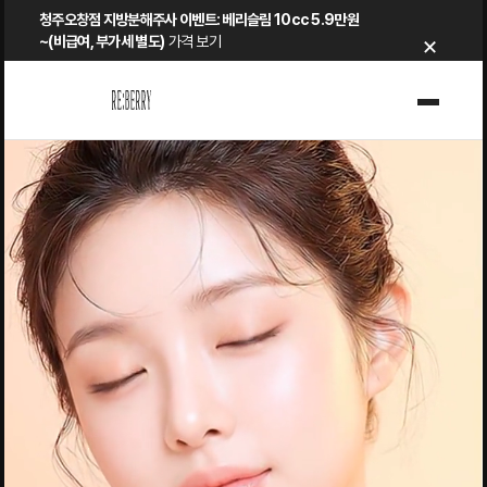
Skip
청주오창점 지방분해주사 이벤트: 베리슬림 10cc 5.9만원
×
to
~(비급여, 부가세 별도)
가격 보기
content