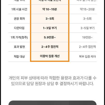
1회 시술 시간
약 10~15분
약 15~20분
권장 회차
3~5회
3~5회
다운타임
1~3일 부기
3~5일 부기
1회 가격(청주)
5.9만원~
19만원~
효과 발현
2~4주 점진적
2~4주 점진적
이중턱 집중 개선
적합 대상
복부 집중 케어
개인의 피부 상태에 따라 적합한 용량과 효과가 다를 수
있으므로 담당 원장과 상담 후 결정하시기 바랍니다.