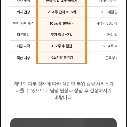
주요 부위
인중·턱밑·복부·허벅지
사각턱·승모근·종아
회차 권장
2~4주 간격 3~5회
3~6개월 간격 1회
인천 기준 가격
10cc 6.9만원~
사각턱 50U 상담 후 
다운타임
붓기·멍 3~7일
거의 없음
체감 시작
1~2주 후 점진
2~4주 후 변화
국소지방 슬리밍
적합 대상
근육형 비대
개인의 피부 상태에 따라 적합한 부위·용량·시리즈가
다를 수 있으므로 담당 원장과 상담 후 결정하시기
바랍니다.