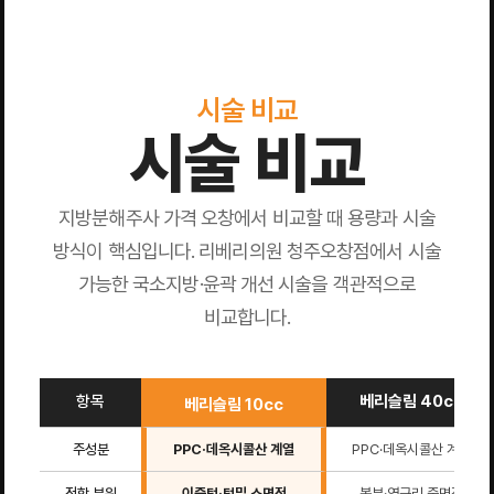
시술 비교
시술 비교
지방분해주사 가격 오창에서 비교할 때 용량과 시술
방식이 핵심입니다. 리베리의원 청주오창점에서 시술
가능한 국소지방·윤곽 개선 시술을 객관적으로
비교합니다.
항목
베리슬림 40cc
베리슬림 10cc
주성분
PPC·데옥시콜산 계열
PPC·데옥시콜산 계열
적합 부위
이중턱·턱밑 소면적
복부·옆구리 중면적