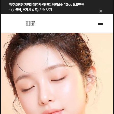
Skip
청주오창점 지방분해주사 이벤트: 베리슬림 10cc 5.9만원
×
to
~(비급여, 부가세 별도)
가격 보기
content