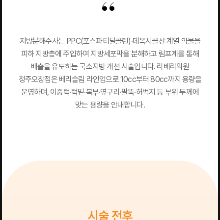
지방분해주사는 PPC(포스파티딜콜린)·데옥시콜산 계열 약물을
피하 지방층에 주입하여 지방세포막을 분해하고 림프계를 통해
배출을 유도하는 국소지방 개선 시술입니다. 리베리의원
청주오창점은 베리슬림 라인업으로 10cc부터 80cc까지 용량을
운영하며, 이중턱·턱밑·복부·옆구리·팔뚝·허벅지 등 부위 두께에
맞는 용량을 안내합니다.
시술 전후