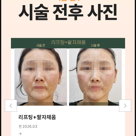
시술 전후 사진
리프팅+팔자채움
전 2026.03
전
→
→