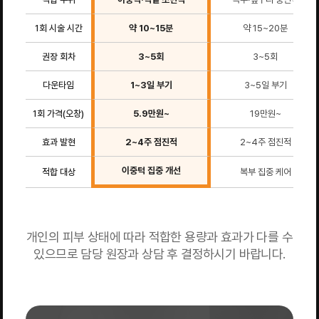
1회 시술 시간
약 10~15분
약 15~20분
권장 회차
3~5회
3~5회
다운타임
1~3일 부기
3~5일 부기
1회 가격(오창)
5.9만원~
19만원~
효과 발현
2~4주 점진적
2~4주 점진적
이중턱 집중 개선
적합 대상
복부 집중 케어
개인의 피부 상태에 따라 적합한 용량과 효과가 다를 수
있으므로 담당 원장과 상담 후 결정하시기 바랍니다.