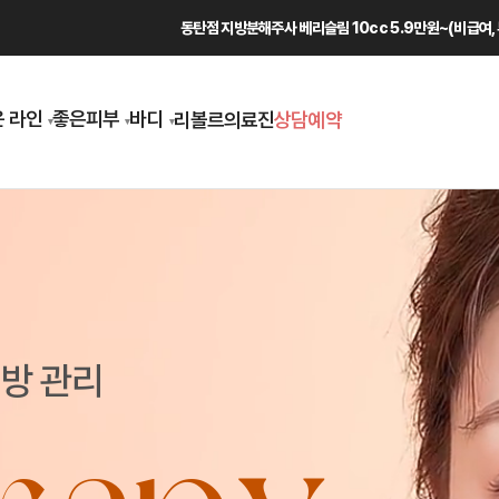
동탄점 지방분해주사 베리슬림 10cc 5.9만원~(비급여,
 라인
좋은피부
바디
리볼르
의료진
상담예약
방 관리