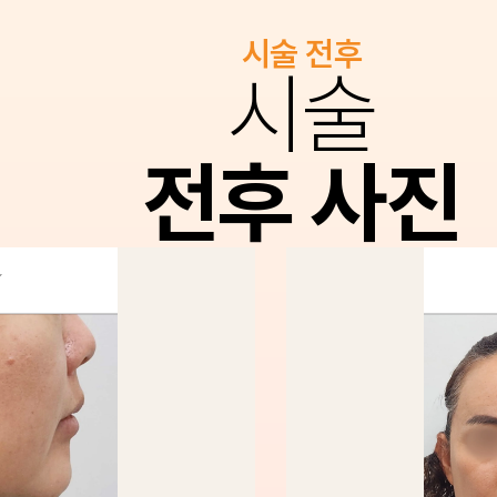
시술 전후
시술
전후 사진