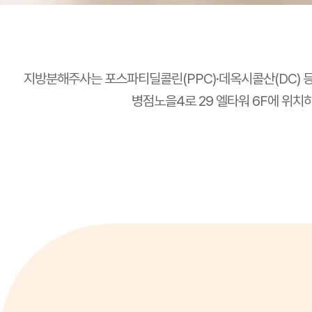
지방분해주사는 포스파티딜콜린(PPC)·데옥시콜산(DC) 
병점노을4로 29 엘타워 6F에 위치