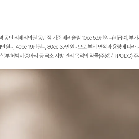
 동탄 리베리의원 동탄점 기준 베리슬림 10cc 5.9만원~(비급여, 부가
11만원~, 40cc 19만원~, 80cc 37만원~으로 부위 면적과 용량에 따라
복부·허벅지·종아리 등 국소 지방 관리 목적의 약물(주성분 PPC·DC) 