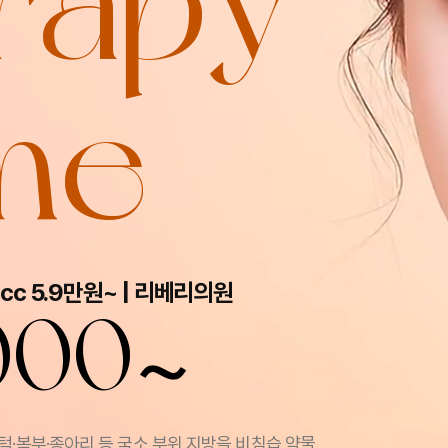
rapy
me
cc 5.9만원~ | 리베리의원
~
000
중턱·복부·종아리 등 국소 부위 지방을 비침습 약물