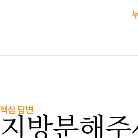
누
핵심 답변
지방분해주