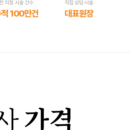
전 지점 시술 건수
직접 상담·시술
적 100만건
대표원장
사
가격