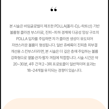
본 시술은 바임글로벌이 제조한 PDLLA(폴리-D,L-락트산) 기반
볼륨형 콜라겐 부스터로, 진피~피하 경계에 다공성 망상 구조의
PDLLA 입자를 주입하면 자가 콜라겐 생성이 유도되어
자연스러운 볼륨이 형성됩니다. 일반 쥬베룩이 진피층 피부결
개선용 스킨부스터라면, 본 시술은 더 깊은 층에 주입하는 볼륨
강화형으로 옆볼·관자·팔자 꺼짐에 적합합니다. 시술 시간은 약
20~30분, 4주 간격 2~3회 프로토콜이 일반적이며 효과는
18~24개월 유지되는 경향이 있습니다.