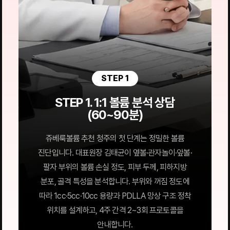
STEP 1
STEP 1. 1:1 볼륨 분석 상담
(60~90분)
쥬베룩볼륨 추천 청주의 첫 단계는 정밀한 볼륨
진단입니다. 대표원장 김태균이 옆볼·관자놀이·앞볼·
팔자 부위의 볼륨 손실 정도, 피부 두께, 피하지방
분포, 골격 특성을 분석합니다. 부위와 꺼짐 정도에
따라 1cc·5cc·10cc 용량과 PDLLA 망상 구조 정착
위치를 설계하고, 4주 간격 2~3회 프로토콜을
안내합니다.