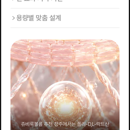
용량별 맞춤 설계
쥬베룩볼륨 추천 청주에서는 폴리-D,L-락트산