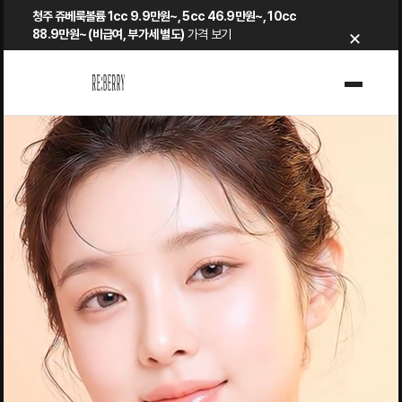
Skip
청주 쥬베룩볼륨 1cc 9.9만원~, 5cc 46.9만원~, 10cc
×
to
88.9만원~ (비급여, 부가세 별도)
가격 보기
content