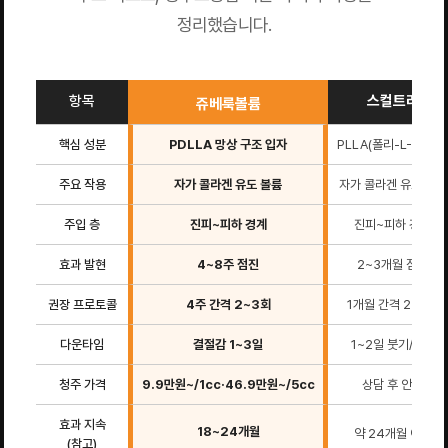
정리했습니다.
항목
스컬트라
쥬베룩볼륨
핵심 성분
PDLLA 망상 구조 입자
PLLA(폴리-L-락트산
주요 작용
자가 콜라겐 유도 볼륨
자가 콜라겐 유도 볼륨
주입 층
진피~피하 경계
진피~피하 경계
효과 발현
4~8주 점진
2~3개월 점진
권장 프로토콜
4주 간격 2~3회
1개월 간격 2~3회
다운타임
결절감 1~3일
1~2일 붓기/홍조
청주 가격
9.9만원~/1cc·46.9만원~/5cc
상담 후 안내
효과 지속
18~24개월
약 24개월 이상
(참고)