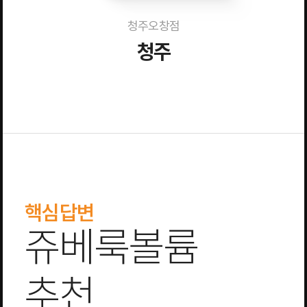
청주오창점
청주
핵심답변
쥬베룩볼륨
추천