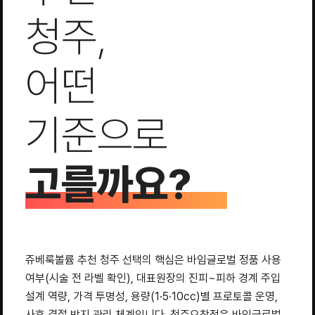
청주,
어떤
기준으로
고를까요?
쥬베룩볼륨 추천 청주 선택의 핵심은 바임글로벌 정품 사용
여부(시술 전 라벨 확인), 대표원장의 진피~피하 경계 주입
설계 역량, 가격 투명성, 용량(1·5·10cc)별 프로토콜 운영,
사후 결절 방지 관리 체계입니다. 청주오창점은 바임글로벌