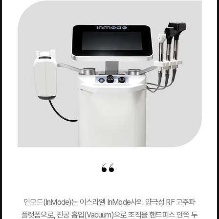
인모드(InMode)는 이스라엘 InMode사의 양극성 RF 고주파
플랫폼으로, 진공 흡입(Vacuum)으로 조직을 핸드피스 안쪽 두