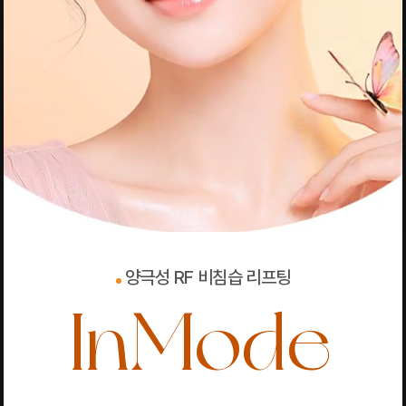
양극성 RF 비침습 리프팅
InMode