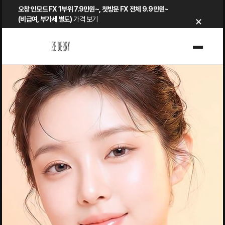
Skip
오창 인모드 FX 1부위 7.9만원~, 첫방문 FX 전체 9.9만원~
×
to
(비급여, 부가세 별도)
가격 보기
content