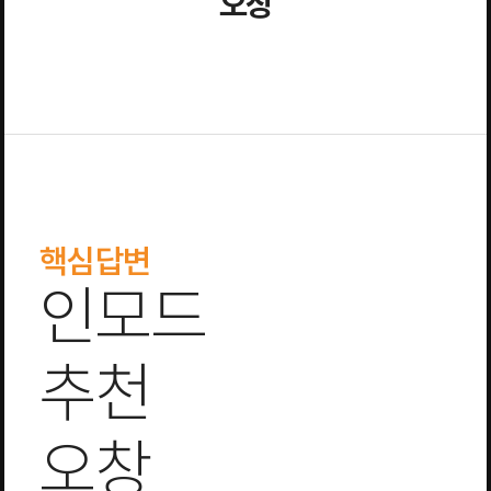
오창
핵심답변
인모드
추천
오창