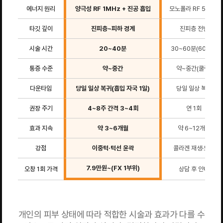
에너지 원리
양극성 RF 1MHz + 진공 흡입
모노폴라 RF 5MHz
타깃 깊이
진피층~피하 경계
진피층 전반
시술 시간
20~40분
30~60분(600샷)
통증 수준
약~중간
약~중간(쿨링)
다운타임
당일 일상 복귀(흡입 자국 1일)
당일 일상 복귀
권장 주기
4~8주 간격 3~4회
연 1회
효과 지속
약 3~6개월
약 6~12개월
강점
이중턱·턱선 윤곽
콜라겐 재생·모공
7.9만원~(FX 1부위)
오창 1회 가격
상담 후 안내
개인의 피부 상태에 따라 적합한 시술과 효과가 다를 수