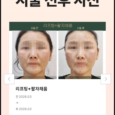
리프팅+팔자채움
전 2026.03
전
→
→
후 2026.03
후