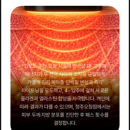
인모드 추천 오창 시술의 양극성 RF 고주파
에너지가 두 전극 사이의 조직을 균일하게
가열해 진피·피하층 단백질 변성과 즉각
타이트닝을 유도하고, 4~12주에 걸쳐 새로운
콜라겐과 엘라스틴 합성을 자극합니다. 개인에
따라 결과가 다를 수 있으며, 청주오창점에서는
피부 두께·지방 분포를 진단한 후 패스 횟수를
결정합니다.