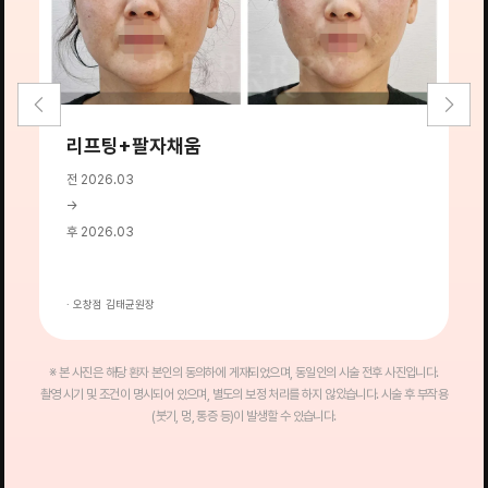
리프팅+팔자채움
전 2026.03
전
→
→
후 2026.03
후
· 오창점 김태균원장
·
※ 본 사진은 해당 환자 본인의 동의하에 게재되었으며, 동일인의 시술 전후 사진입니다.
촬영 시기 및 조건이 명시되어 있으며, 별도의 보정 처리를 하지 않았습니다. 시술 후 부작용
(붓기, 멍, 통증 등)이 발생할 수 있습니다.