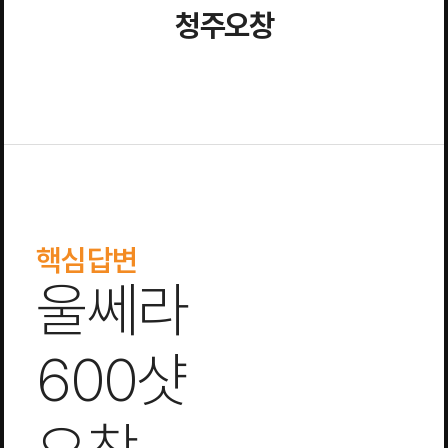
청주오창
핵심답변
울쎄라
600샷