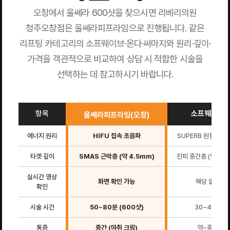
오창에서 울쎄라 600샷을 찾으시면 리베리의원
청주오창점은 울쎄라피프라임으로 진행됩니다. 같은
리프팅 카테고리의 소프웨이브·온다·써마지와 원리·깊이·
가격을 객관적으로 비교하여 상담 시 적합한 시술을
선택하는 데 참고하시기 바랍니다.
항목
소프웨이브
울쎄라피프라임(오창)
에너지 원리
HIFU 집속 초음파
SUPERB 원통형 초
타겟 깊이
SMAS 근막층 (약 4.5mm)
진피 중간층 (약 1.5
실시간 영상
화면 확인 가능
해당 없음
확인
시술 시간
50~80분 (600샷)
30~45분
통증
중간 (마취 크림)
약~중간