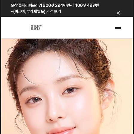
Skip
오창 울쎄라피프라임 600샷 294만원~ | 100샷 49만원
×
to
~(비급여, 부가세 별도)
가격 보기
content