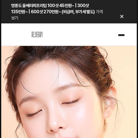
Skip
영종도 울쎄라피프라임 100샷 45만원~ | 300샷
to
135만원~ | 600샷 270만원~ (비급여, 부가세 별도)
가격
×
보기
content