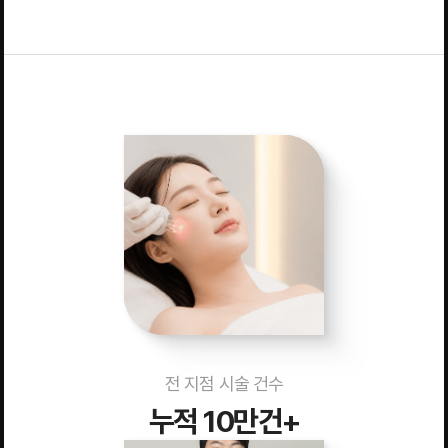
전 지점 시술 건수
누적 10만건+