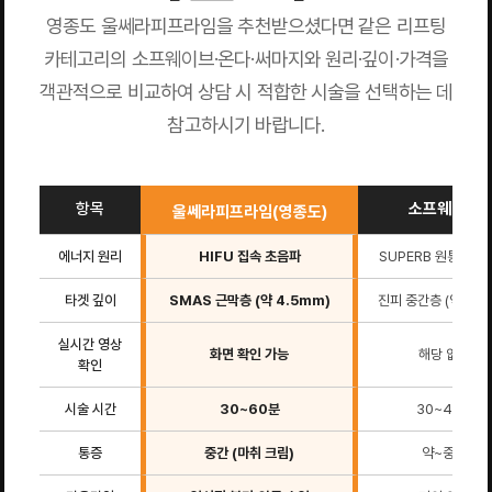
영종도 울쎄라피프라임을 추천받으셨다면 같은 리프팅
카테고리의 소프웨이브·온다·써마지와 원리·깊이·가격을
객관적으로 비교하여 상담 시 적합한 시술을 선택하는 데
참고하시기 바랍니다.
항목
소프웨이브
울쎄라피프라임(영종도)
에너지 원리
HIFU 집속 초음파
SUPERB 원통형 초
타겟 깊이
SMAS 근막층 (약 4.5mm)
진피 중간층 (약 1.5
실시간 영상
화면 확인 가능
해당 없음
확인
시술 시간
30~60분
30~45분
통증
중간 (마취 크림)
약~중간