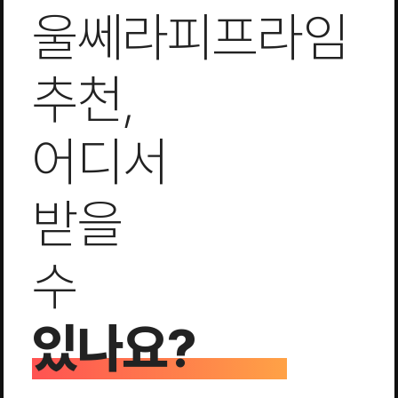
울쎄라피프라임
추천,
어디서
받을
수
있나요?