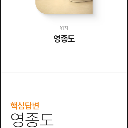
위치
영종도
핵심답변
영종도