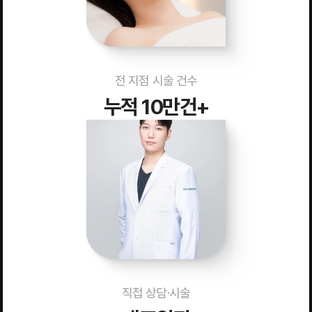
전 지점 시술 건수
누적 10만건+
직접 상담·시술