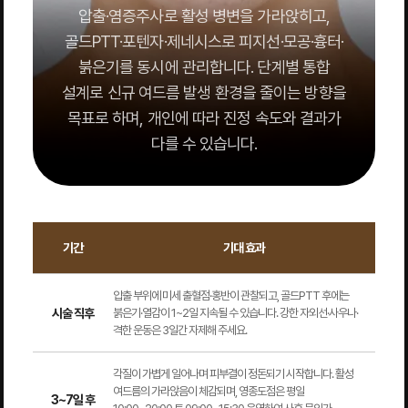
압출·염증주사로 활성 병변을 가라앉히고,
골드PTT·포텐자·제네시스로 피지선·모공·흉터·
붉은기를 동시에 관리합니다. 단계별 통합
설계로 신규 여드름 발생 환경을 줄이는 방향을
목표로 하며, 개인에 따라 진정 속도와 결과가
다를 수 있습니다.
기간
기대 효과
압출 부위에 미세 출혈점·홍반이 관찰되고, 골드PTT 후에는
시술 직후
붉은기·열감이 1~2일 지속될 수 있습니다. 강한 자외선·사우나·
격한 운동은 3일간 자제해 주세요.
각질이 가볍게 일어나며 피부결이 정돈되기 시작합니다. 활성
여드름의 가라앉음이 체감되며, 영종도점은 평일
3~7일 후