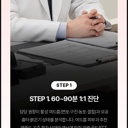
STEP 1
STEP 1. 60~90분 1:1 진단
담당 원장이 활성 여드름(면포·구진·농포·결절)과 모공
·흉터·붉은기 상태를 분석합니다. 여드름 피부과 추천
영종도 기준 환자 상태와 예산에 맞춰 압출·골드PTT·