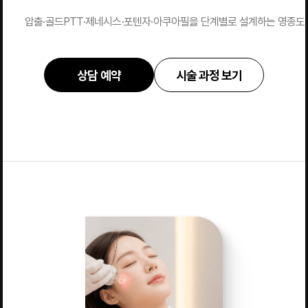
압출·골드PTT·제네시스·포텐자·아쿠아필을 단계별로 설계하는 영종도 
상담 예약
시술 과정 보기