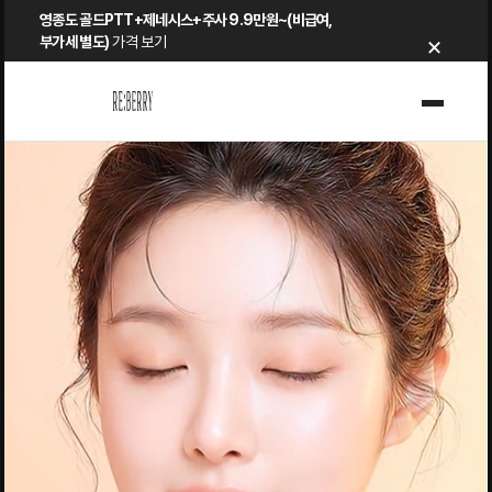
Skip
영종도 골드PTT+제네시스+주사 9.9만원~(비급여,
×
to
부가세 별도)
가격 보기
content