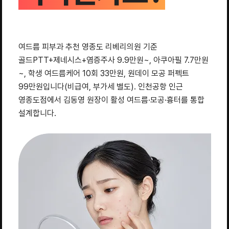
여드름 피부과 추천 영종도 리베리의원 기준
골드PTT+제네시스+염증주사 9.9만원~, 아쿠아필 7.7만원
~, 학생 여드름케어 10회 33만원, 원데이 모공 퍼펙트
99만원입니다(비급여, 부가세 별도). 인천공항 인근
영종도점에서 김동영 원장이 활성 여드름·모공·흉터를 통합
설계합니다.