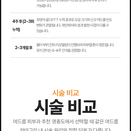
10:00~20:00·토 09:00~15:30 운영하여 사후 문의가
가능합니다.
포텐자·골드PTT 누적 효과로 모공 크기와 신규 여드름 빈도
4주 후 (2~3회
변화가 관찰됩니다. 개인에 따라 효과 발현 시점이 다를 수
누적)
있습니다.
흉터 부위 진피 리모델링이 진행되며 피부결·톤이 정돈됩니다.
2~3개월 후
유지 관리는 6~8주 간격을 권장합니다.
시술 비교
시술 비교
여드름 피부과 추천 영종도에서 선택할 때 같은 여드름
카테고리 내 시술 원리와 적합 단계가 다릅니다.