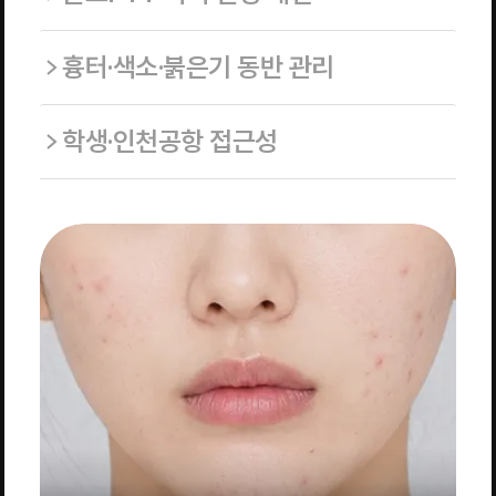
흉터·색소·붉은기 동반 관리
학생·인천공항 접근성