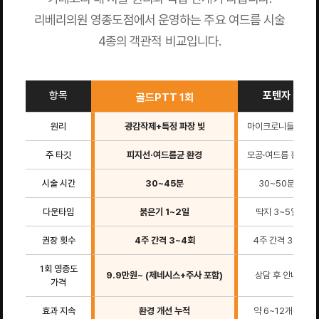
리베리의원 영종도점에서 운영하는 주요 여드름 시술
4종의 객관적 비교입니다.
항목
포텐자
골드PTT 1회
원리
광감작제+특정 파장 빛
마이크로니들 RF
주 타깃
피지선·여드름균 환경
모공·여드름 흉터
시술 시간
30~45분
30~50분
다운타임
붉은기 1~2일
딱지 3~5일
권장 횟수
4주 간격 3~4회
4주 간격 3회
1회 영종도
9.9만원~ (제네시스+주사 포함)
상담 후 안내
가격
효과 지속
환경 개선 누적
약 6~12개월