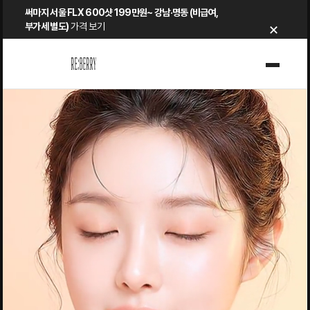
Skip
써마지 서울 FLX 600샷 199만원~ 강남·명동 (비급여,
×
to
부가세 별도)
가격 보기
content