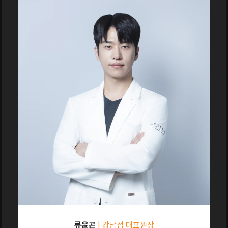
류윤곤
| 강남점 대표원장