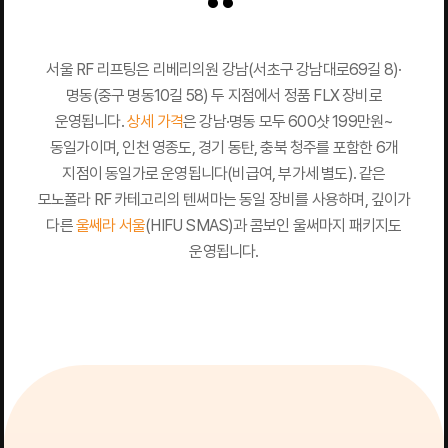
서울 RF 리프팅은 리베리의원 강남(서초구 강남대로69길 8)·
명동(중구 명동10길 58) 두 지점에서 정품 FLX 장비로
운영됩니다.
상세 가격
은 강남·명동 모두 600샷 199만원~
동일가이며, 인천 영종도, 경기 동탄, 충북 청주를 포함한 6개
지점이 동일가로 운영됩니다(비급여, 부가세 별도). 같은
모노폴라 RF 카테고리의 텐써마는 동일 장비를 사용하며, 깊이가
다른
울쎄라 서울
(HIFU SMAS)과 콤보인 울써마지 패키지도
운영됩니다.