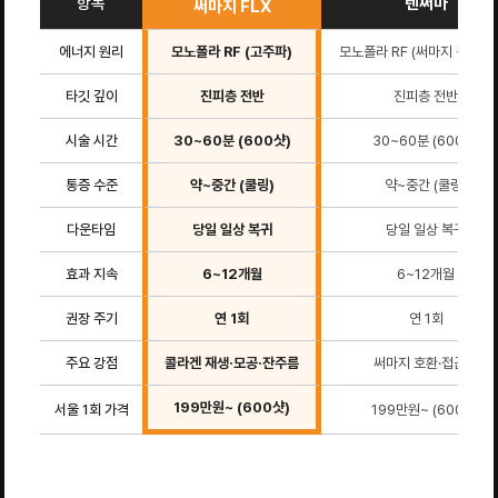
항목
텐써마
써마지 FLX
에너지 원리
모노폴라 RF (고주파)
모노폴라 RF (써마지 동일 장
타깃 깊이
진피층 전반
진피층 전반
시술 시간
30~60분 (600샷)
30~60분 (600샷)
통증 수준
약~중간 (쿨링)
약~중간 (쿨링)
다운타임
당일 일상 복귀
당일 일상 복귀
효과 지속
6~12개월
6~12개월
권장 주기
연 1회
연 1회
주요 강점
콜라겐 재생·모공·잔주름
써마지 호환·접근성
199만원~ (600샷)
서울 1회 가격
199만원~ (600샷)