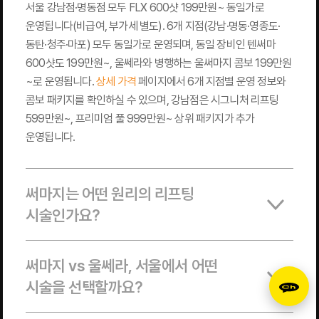
서울 강남점·명동점 모두 FLX 600샷 199만원~ 동일가로
운영됩니다(비급여, 부가세 별도). 6개 지점(강남·명동·영종도·
동탄·청주·마포) 모두 동일가로 운영되며, 동일 장비인 텐써마
600샷도 199만원~, 울쎄라와 병행하는 울써마지 콤보 199만원
~로 운영됩니다.
상세 가격
페이지에서 6개 지점별 운영 정보와
콤보 패키지를 확인하실 수 있으며, 강남점은 시그니처 리프팅
599만원~, 프리미엄 풀 999만원~ 상위 패키지가 추가
운영됩니다.
써마지는 어떤 원리의 리프팅
시술인가요?
써마지 vs 울쎄라, 서울에서 어떤
시술을 선택할까요?