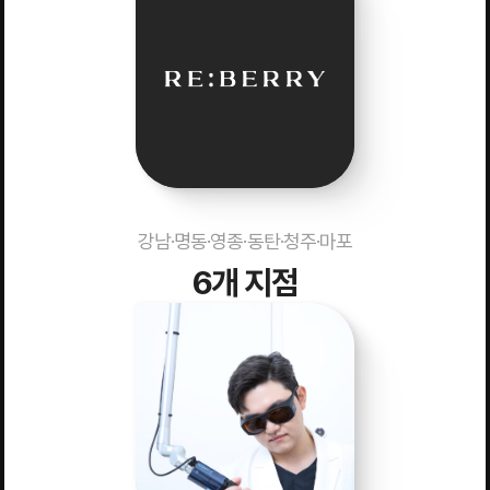
강남·명동·영종·동탄·청주·마포
6개 지점