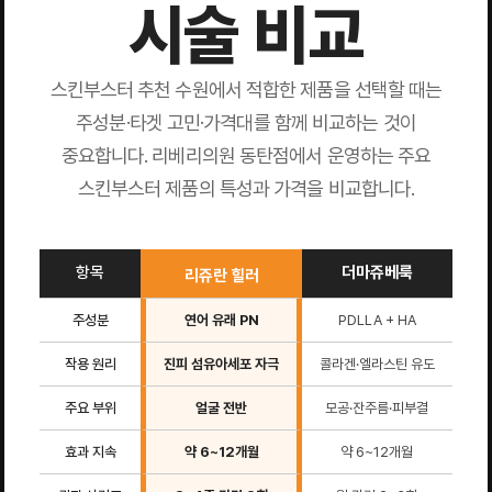
시술 비교
스킨부스터 추천 수원에서 적합한 제품을 선택할 때는
주성분·타겟 고민·가격대를 함께 비교하는 것이
중요합니다. 리베리의원 동탄점에서 운영하는 주요
스킨부스터 제품의 특성과 가격을 비교합니다.
항목
더마쥬베룩
리투
리쥬란 힐러
주성분
연어 유래 PN
PDLLA + HA
HA
작용 원리
진피 섬유아세포 자극
콜라겐·엘라스틴 유도
재
주요 부위
얼굴 전반
모공·잔주름·피부결
얼
효과 지속
약 6~12개월
약 6~12개월
약