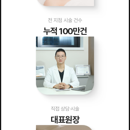
전 지점 시술 건수
누적 100만건
직접 상담·시술
대표원장