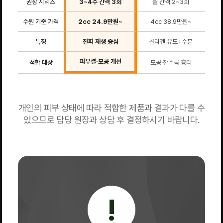
권장 시리즈
3~4주 간격 3회
월 간격 2~3회
월
수원 기준 가격
2cc 24.9만원~
4cc 38.9만원~
5
특징
진피 재생 중심
콜라겐 유도+수분
재
피부결·모공 개선
적합 대상
모공·잔주름 흉터
전
개인의 피부 상태에 따라 적합한 제품과 결과가 다를 수
있으므로 담당 원장과 상담 후 결정하시기 바랍니다.
!