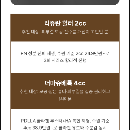
리쥬란 힐러 2cc
추천 대상: 피부결·모공·잔주름 개선이 고민인 분
PN 성분 진피 재생, 수원 기준 2cc 24.9만원~로
3회 시리즈 합리적 진행
더마쥬베룩 4cc
추천 대상: 모공·얕은 흉터·피부결을 집중 관리하고
싶은 분
PDLLA 콜라겐 부스터+HA 복합 제형, 수원 기준
4cc 38.9만원~로 콜라겐 유도와 수분감 동시