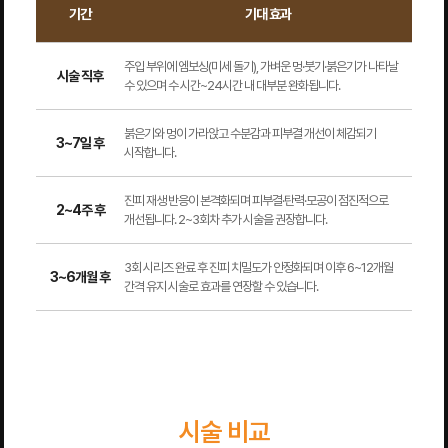
기간
기대 효과
주입 부위에 엠보싱(미세 돌기), 가벼운 멍·붓기·붉은기가 나타날
시술 직후
수 있으며 수 시간~24시간 내 대부분 완화됩니다.
붉은기와 멍이 가라앉고 수분감과 피부결 개선이 체감되기
3~7일 후
시작합니다.
진피 재생 반응이 본격화되며 피부결·탄력·모공이 점진적으로
2~4주 후
개선됩니다. 2~3회차 추가 시술을 권장합니다.
3회 시리즈 완료 후 진피 치밀도가 안정화되며 이후 6~12개월
3~6개월 후
간격 유지 시술로 효과를 연장할 수 있습니다.
시술 비교