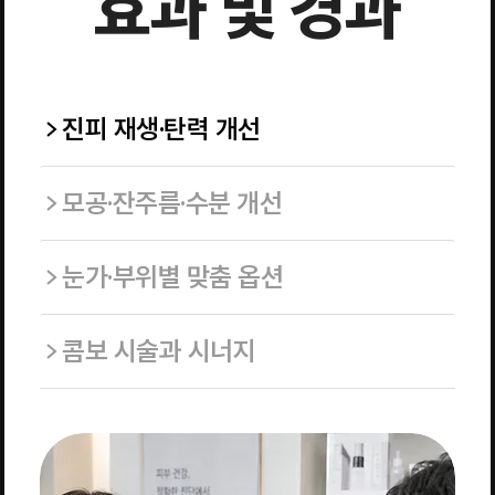
효과 및 경과
진피 재생·탄력 개선
모공·잔주름·수분 개선
눈가·부위별 맞춤 옵션
콤보 시술과 시너지