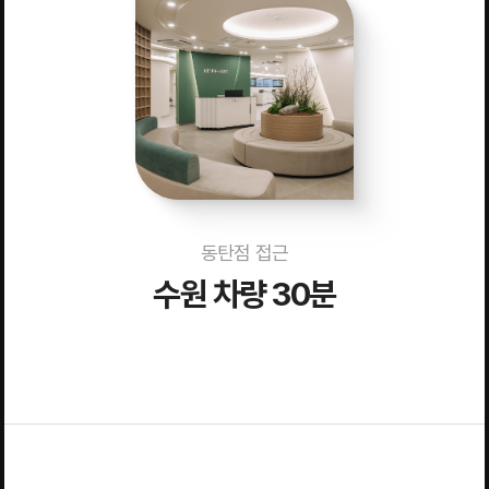
동탄점 접근
수원 차량 30분