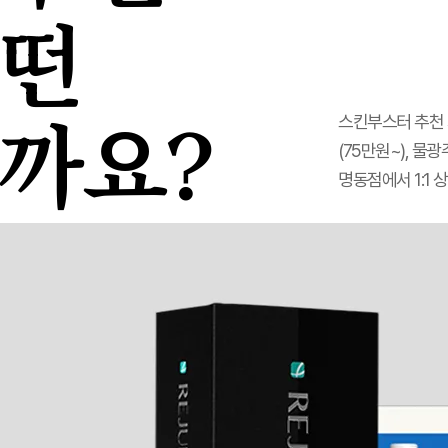
어떤
스킨부스터 추천 서
까요?
(75만원~), 물
명동점에서 1:1