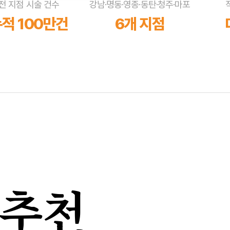
전 지점 시술 건수
강남·명동·영종·동탄·청주·마포
적 100만건
6개 지점
추천