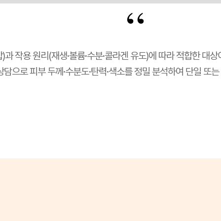
“
합)과 작용 원리(재생·볼륨·수분·콜라겐 유도)에 따라 적합한 대상이
담으로 피부 두께·수분도·탄력·색소를 정밀 분석하여 단일 또는