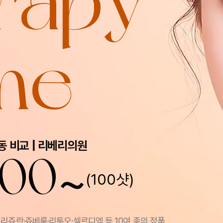
rapy
me
동 비교 | 리베리의원
~
000
(100샷)
리쥬란·쥬베룩·리투오·셀르디엠 등 10여 종의 정품