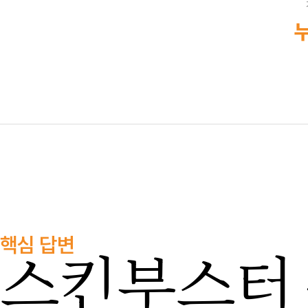
누
핵심 답변
스킨부스터