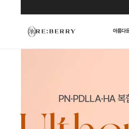
Skip
to
content
아름다운
PN·PDLLA·HA 