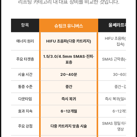
리프팅 카테고리 내 대표 장비를 비교한 것입니다.
항목
울쎄라프라임
슈링크 유니버스
HIFU 초음파(SMAS
에너지 원리
HIFU 초음파(다중 카트리지)
집속)
1.5/3.0/4.5mm SMAS·진피·
주요 타겟층
SMAS 근막층(4.5mm
표층
시술 시간
20~40분
30~60분
통증 수준
중간
중간~강
다운타임
즉시 복귀
즉시 복귀(일시 붓기)
효과 지속
6~12개월
6~12개월
SMAS 정밀 타격·실시
주요 강점
다중 카트리지 맞춤 시술
영상