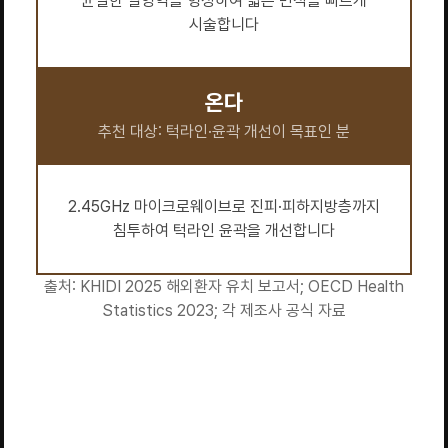
균일한 열영역을 형성하여 넓은 면적을 빠르게
시술합니다
온다
추천 대상: 턱라인·윤곽 개선이 목표인 분
2.45GHz 마이크로웨이브로 진피·피하지방층까지
침투하여 턱라인 윤곽을 개선합니다
출처: KHIDI 2025 해외환자 유치 보고서; OECD Health
Statistics 2023; 각 제조사 공식 자료