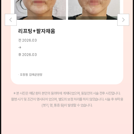
리프팅+팔자채움
전 2026.03
전
→
→
후 2026.03
후
· 오창점 김태균원장
·
※ 본 사진은 해당 환자 본인의 동의하에 게재되었으며, 동일인의 시술 전후 사진입니다.
촬영 시기 및 조건이 명시되어 있으며, 별도의 보정 처리를 하지 않았습니다. 시술 후 부작용
(붓기, 멍, 통증 등)이 발생할 수 있습니다.