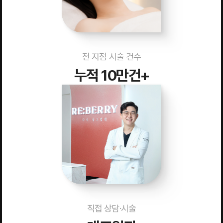
전 지점 시술 건수
누적 10만건+
직접 상담·시술