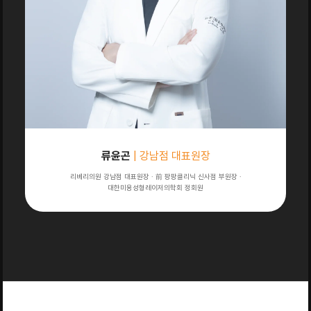
류윤곤
| 강남점 대표원장
리베리의원 강남점 대표원장 · 前 팡팡클리닉 신사점 부원장 ·
대한미용성형레이저의학회 정회원