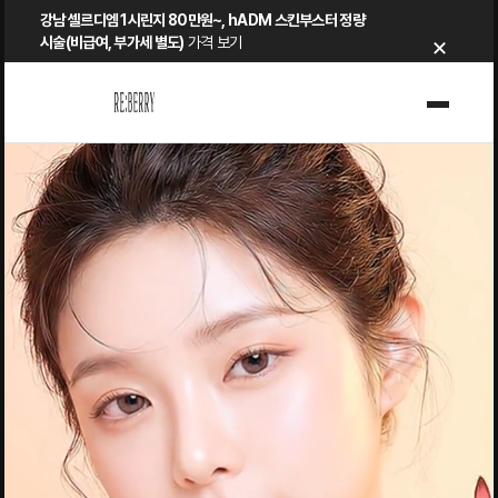
Skip
강남 셀르디엠 1시린지 80만원~, hADM 스킨부스터 정량
×
to
시술(비급여, 부가세 별도)
가격 보기
content