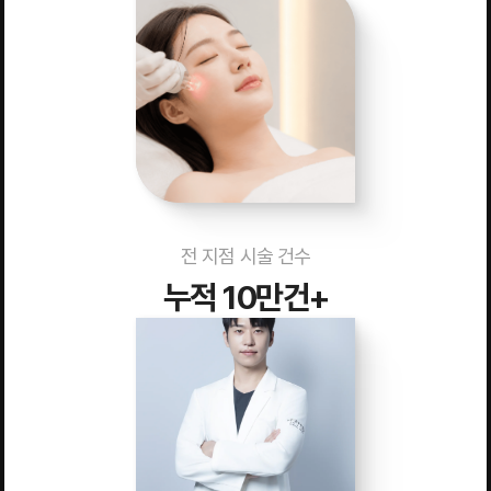
전 지점 시술 건수
누적 10만건+