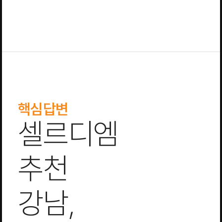
핵심답변
셀르디엠
추천
강남,