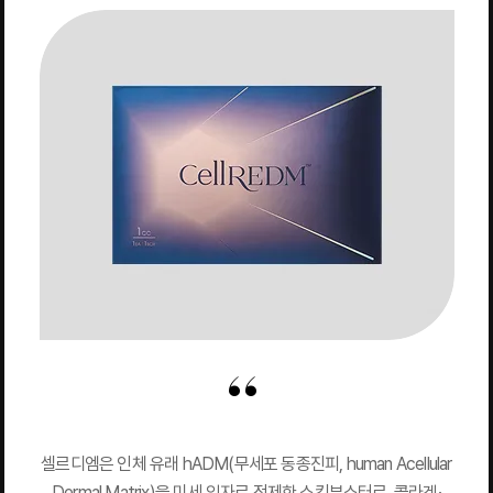
셀르디엠은 인체 유래 hADM(무세포 동종진피, human Acellular
Dermal Matrix)을 미세 입자로 정제한 스킨부스터로, 콜라겐·