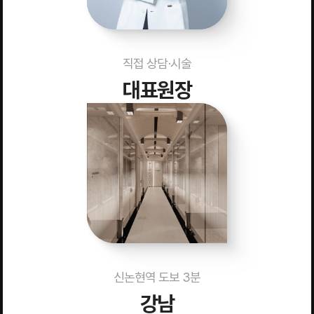
직접 상담·시술
대표원장
신논현역 도보 3분
강남