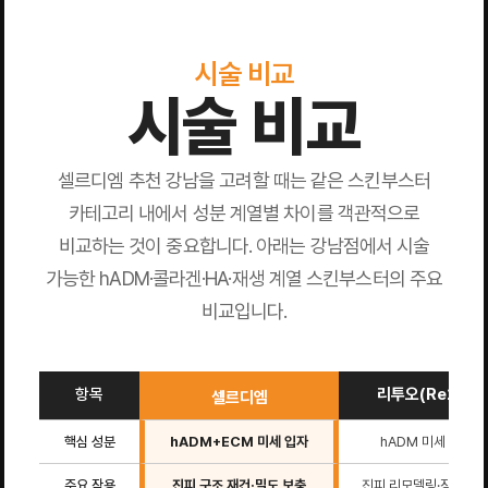
시술 비교
시술 비교
셀르디엠 추천 강남을 고려할 때는 같은 스킨부스터
카테고리 내에서 성분 계열별 차이를 객관적으로
비교하는 것이 중요합니다. 아래는 강남점에서 시술
가능한 hADM·콜라겐·HA·재생 계열 스킨부스터의 주요
비교입니다.
항목
리투오(Re2O)
셀르디엠
핵심 성분
hADM+ECM 미세 입자
hADM 미세 입자
주요 작용
진피 구조 재건·밀도 보충
진피 리모델링·장벽 강