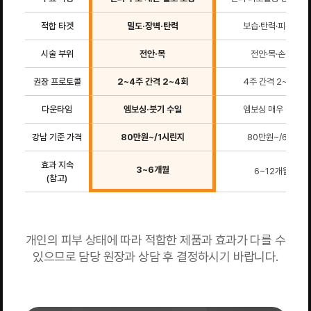
적합 타겟
밀도·장벽·탄력
보습·탄력·피부결
시술 부위
전안·목
전안·목·손등
권장 프로토콜
2~4주 간격 2~4회
4주 간격 2~3회
다운타임
엠보싱·붓기 수일
엠보싱 매우 적음
강남 기준 가격
80만원~/1시린지
80만원~/6cc
효과 지속
3~6개월
6~12개월
(참고)
개인의 피부 상태에 따라 적합한 제품과 효과가 다를 수
있으므로 담당 원장과 상담 후 결정하시기 바랍니다.