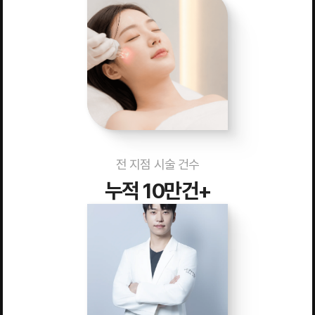
전 지점 시술 건수
누적 10만건+