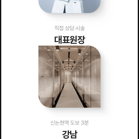
직접 상담·시술
대표원장
신논현역 도보 3분
강남