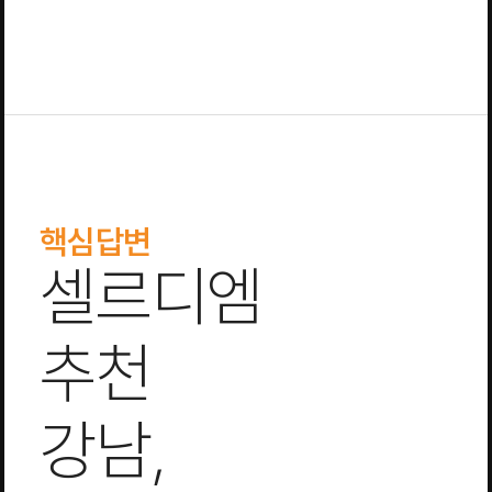
핵심답변
셀르디엠
추천
강남,