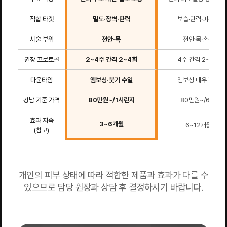
적합 타겟
밀도·장벽·탄력
보습·탄력·피부결
시술 부위
전안·목
전안·목·손등
권장 프로토콜
2~4주 간격 2~4회
4주 간격 2~3회
다운타임
엠보싱·붓기 수일
엠보싱 매우 적음
강남 기준 가격
80만원~/1시린지
80만원~/6cc
효과 지속
3~6개월
6~12개월
(참고)
개인의 피부 상태에 따라 적합한 제품과 효과가 다를 수
있으므로 담당 원장과 상담 후 결정하시기 바랍니다.