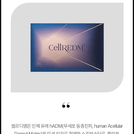
셀르디엠은 인체 유래 hADM(무세포 동종진피, human Acellular
Dermal Matrix)을 미세 입자로 정제한 스킨부스터로, 콜라겐·