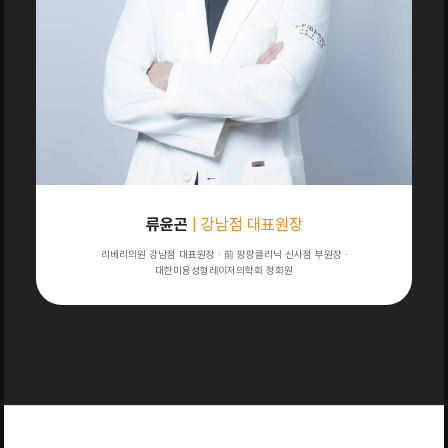
류윤곤
| 강남점 대표원장
리베리의원 강남점 대표원장 · 前 팡팡클리닉 신사점 부원장 ·
대한미용성형레이저의학회 정회원