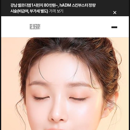
Skip
강남 셀르디엠 1시린지 80만원~, hADM 스킨부스터 정량
×
to
시술(비급여, 부가세 별도)
가격 보기
content