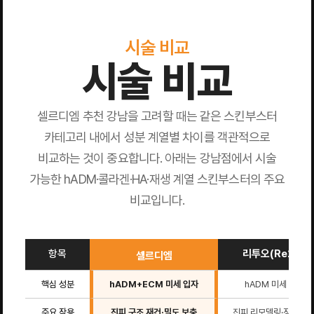
시술 비교
시술 비교
셀르디엠 추천 강남을 고려할 때는 같은 스킨부스터
카테고리 내에서 성분 계열별 차이를 객관적으로
비교하는 것이 중요합니다. 아래는 강남점에서 시술
가능한 hADM·콜라겐·HA·재생 계열 스킨부스터의 주요
비교입니다.
항목
리투오(Re2O)
셀르디엠
핵심 성분
hADM+ECM 미세 입자
hADM 미세 입자
주요 작용
진피 구조 재건·밀도 보충
진피 리모델링·장벽 강