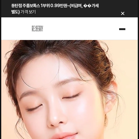
Skip
동탄점 주름보톡스 1부위 0.99만원~(비급여, ��가세
×
to
별도)
가격 보기
content