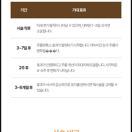
기간
기대 효과
미세 붓기·발적이 나타날 수 있으며, 대부분 1~3일 내 자연
시술 직후
소실됩니다.
주름보톡스 효과가 발현되기 시작합니다. 이마·미간·눈가 주름이
3~7일 후
완화됩���다.
효과가 안정화되고 주름 개선이 최대치에 도달합니다. 사각턱은
2주 후
4~6주 후 변화가 나타납니다.
효과가 서서히 감소하므로 유지를 원하시면 재시술을 고려할 수
3~6개월 후
있습니다.