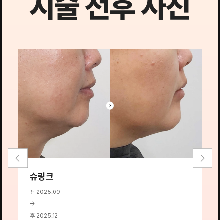
시술 전후 사진
슈링크
전 2025.09
전
→
→
후 2025.12
후