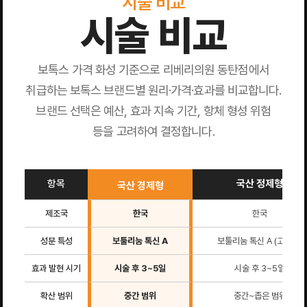
시술 비교
시술 비교
보톡스 가격 화성 기준으로 리베리의원 동탄점에서
취급하는 보톡스 브랜드별 원리·가격·효과를 비교합니다.
브랜드 선택은 예산, 효과 지속 기간, 항체 형성 위험
등을 고려하여 결정합니다.
항목
국산 정제형
국산 경제형
제조국
한국
한국
성분 특성
보툴리눔 톡신 A
보툴리눔 톡신 A (고순도)
효과 발현 시기
시술 후 3~5일
시술 후 3~5일
확산 범위
중간 범위
중간~좁은 범위