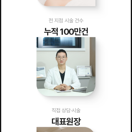
전 지점 시술 건수
누적 100만건
직접 상담·시술
대표원장