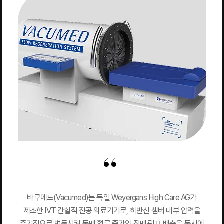
바쿠메드(Vacumed)는 독일 Weyergans High Care AG가
제조한 IVT 간헐적 진공 의료기기로, 하반신 챔버 내부 압력을
주기적으로 변동시켜 동맥 혈류 증가와 정맥·림프 배출을 동시에