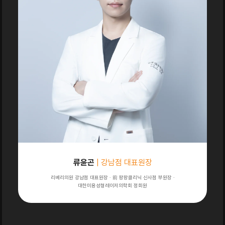
류윤곤
| 강남점 대표원장
리베리의원 강남점 대표원장 · 前 팡팡클리닉 신사점 부원장 ·
대한미용성형레이저의학회 정회원