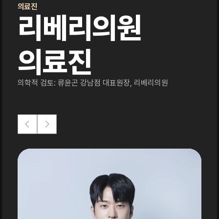
의료진
리베리의원
의료진
의학적 검토: 류윤곤 강남점 대표원장, 리베리의원