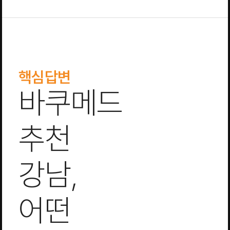
핵심답변
바쿠메드
추천
강남,
어떤