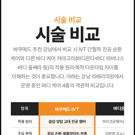
시술 비교
시술 비교
바쿠메드 추천 강남에서 비교 시 IVT 간헐적 진공 순환
케어와 다른 바디 케어 카테고리(바디온다·바디 레비나스
·바디 울쎄라 등)의 작용 원리·목적·다운타임 차이를
이해하는 것이 중요합니다. 아래는 강남 리베리의원에서
운영 중인 바디 케어 4종의 객관적 비교입니다.
항목
바디온다
바쿠메드 IVT
작용 원리
음압·양압 교대 진공 챔버
마이크로웨이브 초극
주요 목적
림프 순환·셀룰라이트·부종
지방층 감소·타이트