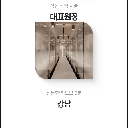
직접 상담·시술
대표원장
신논현역 도보 3분
강남