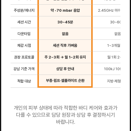
주성분/에너지
약 -70 mbar 음압
2.45GHz 마이크로
세션 시간
30~45분
30~60분
다운타임
없음
없음
체감 시점
세션 직후 가벼움
1~3개월 점진
권장 프로토콜
주 2~3회 → 월 1~2회 유지
월 1회 2~3회
강남 기준 가격
상담 후 안내
100kJ 109만원~
부종·림프·셀룰라이트 순환
적합 대상
지방·체형 윤곽
개인의 피부 상태에 따라 적합한 바디 케어와 효과가
다를 수 있으므로 담당 원장과 상담 후 결정하시기
바랍니다.