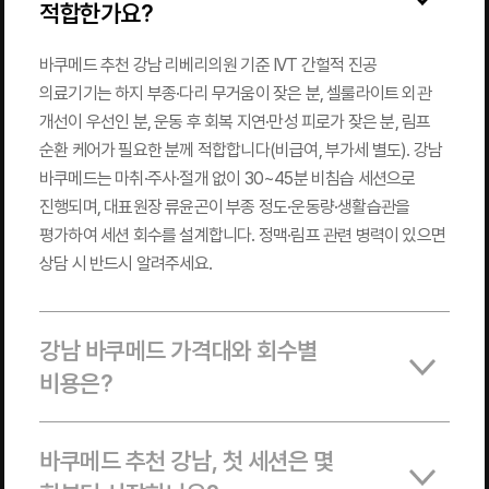
적합한가요?
바쿠메드 추천 강남 리베리의원 기준 IVT 간헐적 진공
의료기기는 하지 부종·다리 무거움이 잦은 분, 셀룰라이트 외관
개선이 우선인 분, 운동 후 회복 지연·만성 피로가 잦은 분, 림프
순환 케어가 필요한 분께 적합합니다(비급여, 부가세 별도). 강남
바쿠메드는 마취·주사·절개 없이 30~45분 비침습 세션으로
진행되며, 대표원장 류윤곤이 부종 정도·운동량·생활습관을
평가하여 세션 회수를 설계합니다. 정맥·림프 관련 병력이 있으면
상담 시 반드시 알려주세요.
강남 바쿠메드 가격대와 회수별
비용은?
바쿠메드 추천 강남, 첫 세션은 몇