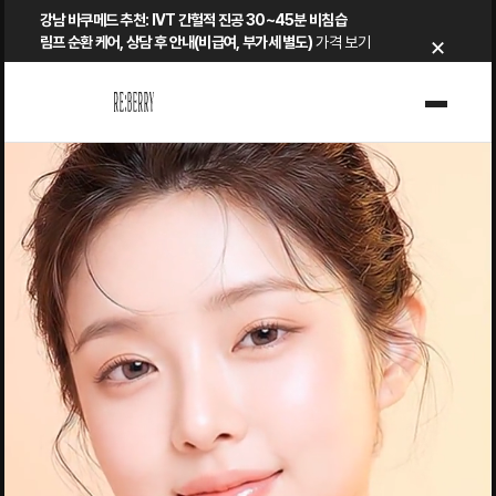
Skip
강남 바쿠메드 추천: IVT 간헐적 진공 30~45분 비침습
×
to
림프 순환 케어, 상담 후 안내(비급여, 부가세 별도)
가격 보기
content