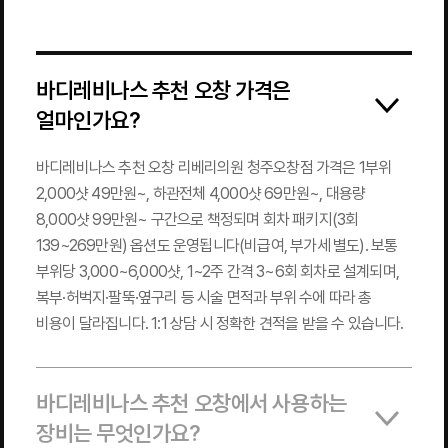
바디레비나스 추천 오창 가격은
얼마인가요?
바디레비나스 추천 오창 리베리의원 청주오창점 가격은 1부위
2,000샷 49만원~, 하관전체 4,000샷 69만원~, 대용량
8,000샷 99만원~ 구간으로 책정되며 회차 패키지(3회
139~269만원) 옵션도 운영됩니다(비급여, 부가세 별도). 보통
부위당 3,000~6,000샷, 1~2주 간격 3~6회 회차로 설계되며,
복부·허벅지·팔뚝·옆구리 등 시술 면적과 부위 수에 따라 총
비용이 달라집니다. 1:1 상담 시 정확한 견적을 받을 수 있습니다.
바디레비나스 추천 오창에서 사용하는
장비는 무엇인가요?