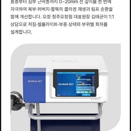
표층부터 심부 근막층까지 0~20mm 전 깊이를 한 번에
자극하여 복부·허벅지·팔뚝의 콜라겐 재생과 림프 순환을
함께 개선합니다. 오창 청주오창점 대표원장 김태균이 1:1
상담으로 처짐·셀룰라이트·부종 상태와 부위별 회차를
설계합니다.