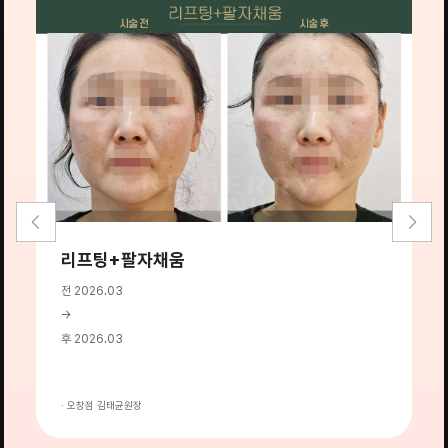
리프팅+팔자채움
전 2026.03
전
→
→
후 2026.03
후
· 오창점 김태균원장
·