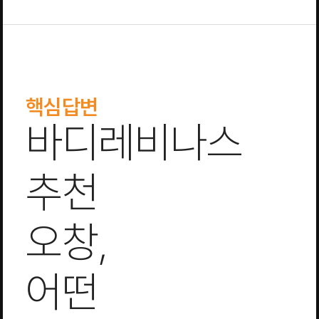
핵심답변
바디레비나스
추천
오창,
어떤