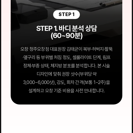
STEP 1
STEP 1. 바디 분석 상담
(60~90분)
오창 청주오창점 대표원장 김태균이 복부·허벅지·팔뚝
·옆구리 등 부위별 처짐 정도, 셀룰라이트 단계, 림프
정체·부종 상태, 체지방 분포를 분석합니다. 본 시술
디자인에 맞춰 권장 샷수(부위당 약
3,000~6,000샷), 강도, 회차 간격(보통 1~2주)을
설계하고 오창 기준 비용을 사전 안내합니다.