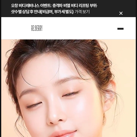
Skip
오창 바디레비나스 이벤트: 충격파 비열 바디 리프팅 부위·
×
to
샷수별 상담 후 안내(비급여, 부가세 별도)
가격 보기
content