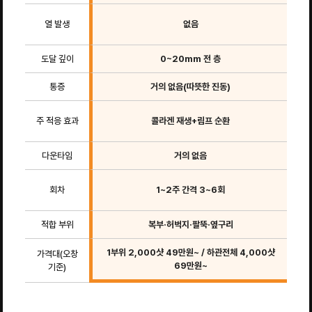
열 발생
없음
있음
도달 깊이
0~20mm 전 층
통증
거의 없음(따뜻한 진동)
주 적응 효과
콜라겐 재생+림프 순환
지
다운타임
거의 없음
회차
1~2주 간격 3~6회
1~
적합 부위
복부·허벅지·팔뚝·옆구리
1부위 2,000샷 49만원~ / 하관전체 4,000샷
가격대(오창
69만원~
기준)