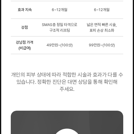
효과 지속
6~12개월
6~12개월
SMAS층 정밀 타격으로
넓은 면적 빠른 시술,
온다
강점
구조적 리프팅
표피 손상 최소화
에
강남점 가격
49만원~(100샷)
99만원~(100샷)
(비급여)
(온다
개인의 피부 상태에 따라 적합한 시술과 효과가 다를 수
있습니다. 정확한 진단은 대면 상담을 통해 확인해
주세요.