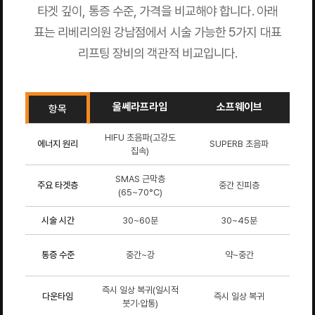
타겟 깊이, 통증 수준, 가격을 비교해야 합니다. 아래
표는 리베리의원 강남점에서 시술 가능한 5가지 대표
리프팅 장비의 객관적 비교입니다.
울쎄라프라임
소프웨이브
온
항목
HIFU 초음파(고강도
마
에너지 원리
SUPERB 초음파
집속)
SMAS 근막층
주요 타겟층
중간 진피층
진
(65~70°C)
시술 시간
30~60분
30~45분
통증 수준
중간~강
약~중간
즉시 일상 복귀(일시적
다운타임
즉시 일상 복귀
즉
붓기·압통)