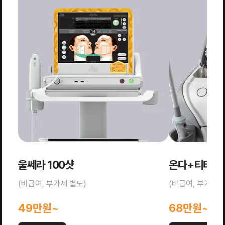
울쎄라 100샷
온다+티타늄 
(비급여, 부가세 별도)
(비급여, 부가세 
49만원~
68만원~