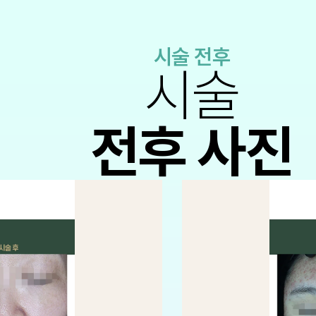
시술 전후
시술
전후 사진