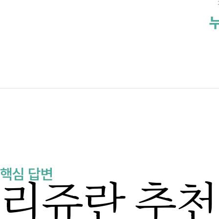
누
핵심 답변
리쥬란 추천