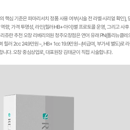
의 핵심 기준은 파마리서치 정품 사용 여부(시술 전 라벨·시리얼 확인),
역량, 가격 투명성, 라인(힐러·HB+·아이)별 프로토콜 운영, 그리고 사후
 리쥬란 추천 오창 리베리의원 청주오창점은 연어 유래 PN(폴리뉴클레
힐러 2cc 24.9만원~, HB+ 1cc 19.9만원~(비급여, 부가세 별도)로
니다. 오창 중심상업로, 대표원장 김태균이 직접 시술합니다.