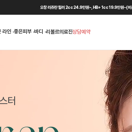
오창 리쥬란 힐러 2cc 24.9만원~, HB+ 1cc 19.9만원~(
 라인
좋은피부
바디
리볼르
의료진
상담예약
부스터