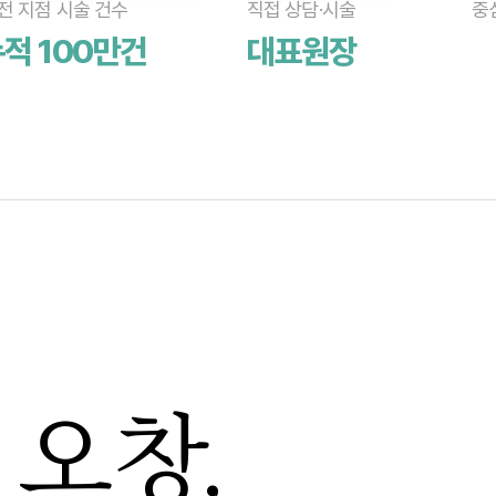
전 지점 시술 건수
직접 상담·시술
중
적 100만건
대표원장
 오창,