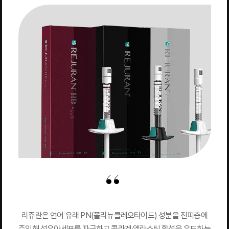
리쥬란은 연어 유래 PN(폴리뉴클레오타이드) 성분을 진피층에
주입해 섬유아세포를 자극하고 콜라겐·엘라스틴 합성을 유도하는