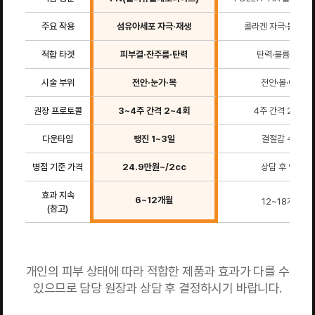
주요 작용
섬유아세포 자극·재생
콜라겐 자극·볼륨 병
적합 타겟
피부결·잔주름·탄력
탄력·볼륨·밀도
시술 부위
전안·눈가·목
전안·볼·이마
권장 프로토콜
3~4주 간격 2~4회
4주 간격 2~3회
다운타임
팽진 1~3일
결절감 수일
병점 기준 가격
24.9만원~/2cc
상담 후 안내
효과 지속
6~12개월
12~18개월
(참고)
개인의 피부 상태에 따라 적합한 제품과 효과가 다를 수
있으므로 담당 원장과 상담 후 결정하시기 바랍니다.