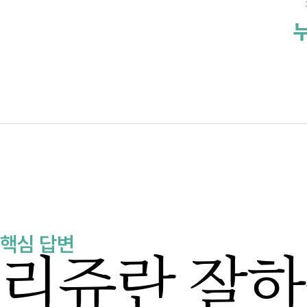
누
핵심 답변
리쥬란 잘