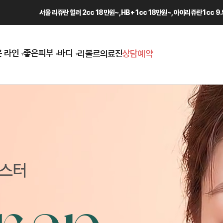
서울 리쥬란 힐러 2cc 18만원~, HB+ 1cc 18만원~, 아이리쥬란 1cc 
 라인
좋은피부
바디
리볼르
의료진
상담예약
부스터