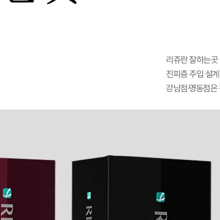
리쥬란 잘하는곳 
진피층 주입 설계 
강남점·명동점은 