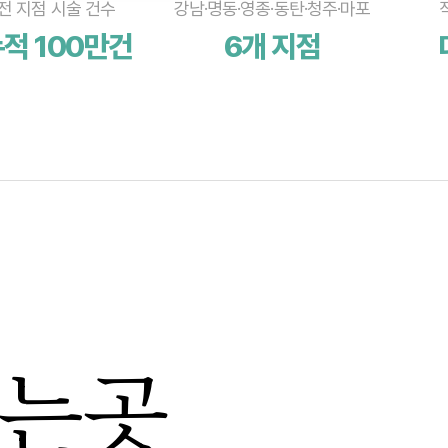
전 지점 시술 건수
강남·명동·영종·동탄·청주·마포
적 100만건
6개 지점
하는곳