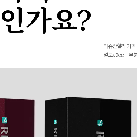
인가요?
리쥬란힐러 가격 병
별도). 2cc는 