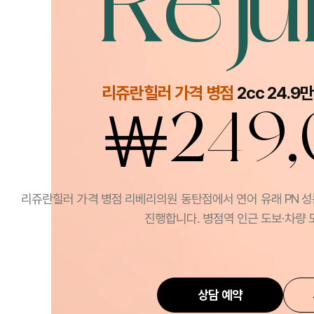
Reju
리쥬란힐러 가격 병점
2cc 24.9
￦
249
리쥬란힐러 가격 병점 리베리의원 동탄점에서 연어 유래 PN 성분
진행합니다. 병점역 인근 도보·차량 
상담 예약