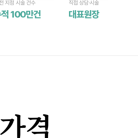
전 지점 시술 건수
직접 상담·시술
적 100만건
대표원장
가격