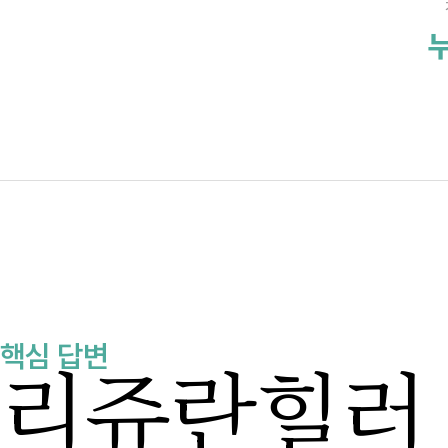
누
핵심 답변
리쥬란힐러