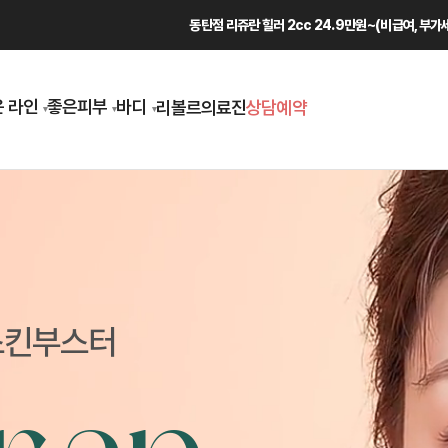
동탄점 리쥬란 힐러 2cc 24.9만원~(비급여, 부가
 라인
좋은피부
바디
리볼르
의료진
상담예약
 스킨부스터