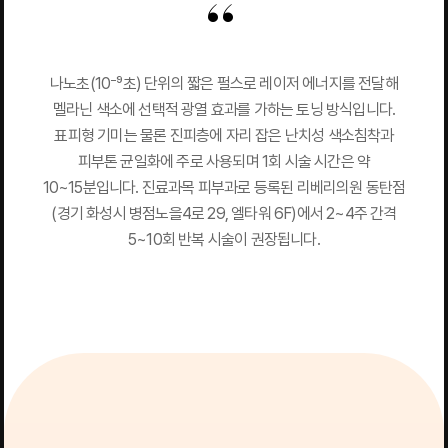
나노초(10⁻⁹초) 단위의 짧은 펄스로 레이저 에너지를 전달해
멜라닌 색소에 선택적 광열 효과를 가하는 토닝 방식입니다.
표피형 기미는 물론 진피층에 자리 잡은 난치성 색소침착과
피부톤 균일화에 주로 사용되며 1회 시술 시간은 약
10~15분입니다. 진료과목 피부과로 등록된 리베리의원 동탄점
(경기 화성시 병점노을4로 29, 엘타워 6F)에서 2~4주 간격
5~10회 반복 시술이 권장됩니다.