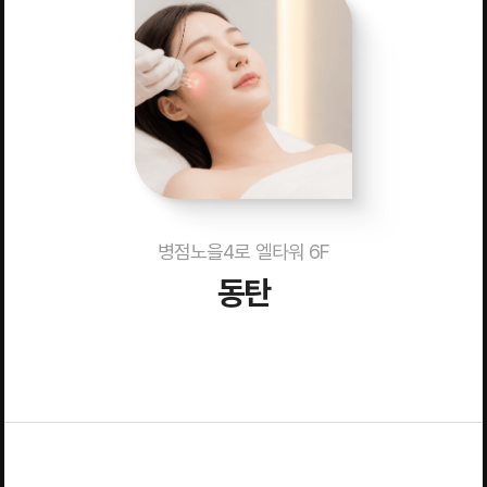
병점노을4로 엘타워 6F
동탄