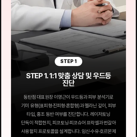
STEP 1
STEP 1. 1:1 맞춤 상담 및 우드등
진단
동탄점 대표원장 이영근이 우드등과 피부 분석기로
기미 유형(표피형·진피형·혼합형)과 멜라닌 깊이, 피부
타입, 홍조 동반 여부를 진단합니다. 레이저토닝
단독이 적합한지, 피코토닝·피코슈어 프락셀과 번갈아
사용할지 프로토콜을 설계합니다. 임신·수유·호르몬제