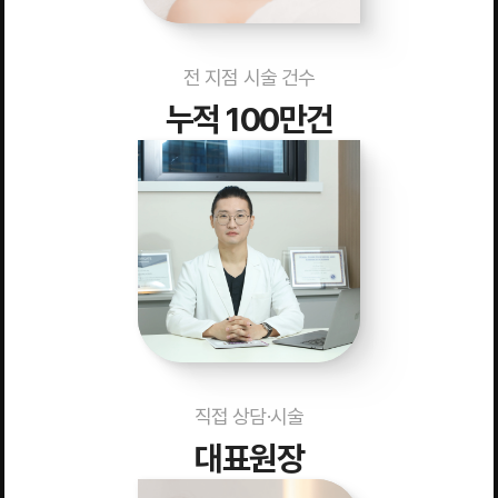
전 지점 시술 건수
누적 100만건
직접 상담·시술
대표원장