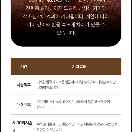
진피층 멜라닌까지 도달해 난치성 기미와
색소침착에 효과가 기대됩니다. 개인에 따라
기미 깊이와 반응 속도에 차이가 있을 수
있습니다.
기간
기대 효과
미세한 발적과 가벼운 열감이 나타날 수 있으며 대부분 수 시간
시술 직후
내 가라앉습니다.
기미·잡티 부위 색이 옅어지기 시작하며, 들뜬 색소가 자연
1~2주 후
탈락합니다.
5~10회 시술
누적 효과로 멜라닌 밀도가 낮아지고 피부톤이 균일해지는 것을
확인할 수 있습니다.
후