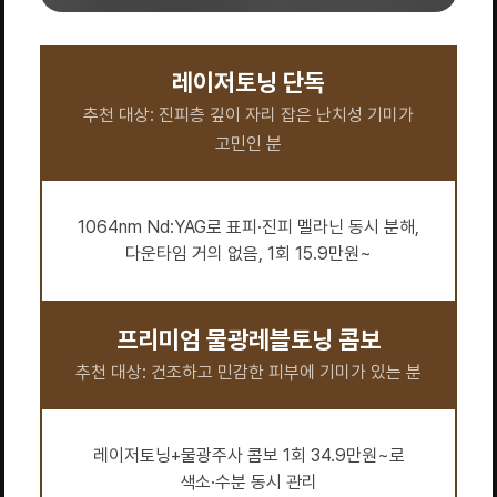
레이저토닝 단독
추천 대상: 진피층 깊이 자리 잡은 난치성 기미가
고민인 분
1064nm Nd:YAG로 표피·진피 멜라닌 동시 분해,
다운타임 거의 없음, 1회 15.9만원~
프리미엄 물광레블토닝 콤보
추천 대상: 건조하고 민감한 피부에 기미가 있는 분
레이저토닝+물광주사 콤보 1회 34.9만원~로
색소·수분 동시 관리