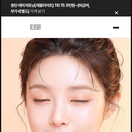
Skip
동탄 레이저토닝(레블라이트) 1회 15.9만원~(비급여,
×
to
부가세 별도)
가격 보기
content