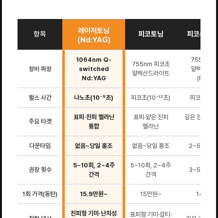
레이저토닝
항목
피코토닝
피코슈어 
(Nd:YAG)
1064nm Q-
755nm 
755nm 피코초
장비 파장
switched
알렉산드라
알렉산드라이트
Nd:YAG
(FOCU
펄스 시간
나노초(10⁻⁹초)
피코초(10⁻¹²초)
피코초(10⁻
표피·진피 멜라닌
표피·얕은 진피
깊은 진피 색소
주요 타겟
통합
멜라닌
흉터
다운타임
없음~당일 홍조
없음~당일 홍조
2~5일 미세
5~10회, 2~4주
5~10회, 2~4주
권장 횟수
3~5회, 4
간격
간격
1회 가격(동탄)
15.9만원~
15만원~
14.9만
진피형 기미·난치성
표피형 기미·잡티·